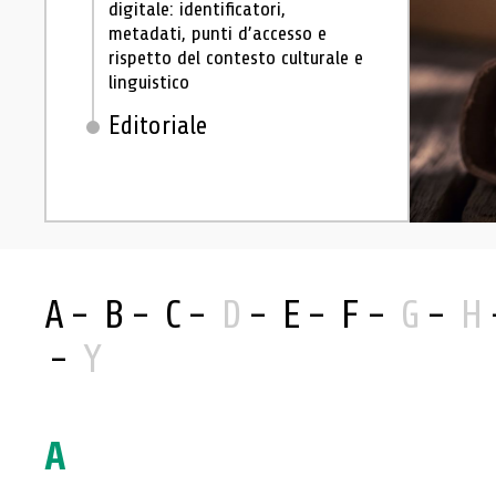
digitale: identificatori,
metadati, punti d’accesso e
rispetto del contesto culturale e
linguistico
Editoriale
Bibliografia
A
B
C
D
E
F
G
H
Y
A