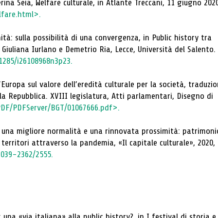
ina Seia, Welfare culturale, in Atlante Treccani, 11 giugno 2020
lfare.html>.
tà: sulla possibilità di una convergenza, in Public history tra
 Giuliana Iurlano e Demetrio Ria, Lecce, Università del Salento.
.1285/i26108968n3p23.
Europa sul valore dell’eredità culturale per la società, traduzi
lla Repubblica. XVIII legislatura, Atti parlamentari, Disegno di
/PDF/PDFServer/BGT/01067666.pdf>.
Per una migliore normalità e una rinnovata prossimità: patrimoni
e territori attraverso la pandemia, «Il capitale culturale», 2020,
2039-2362/2555.
 una «via italiana» alla public history?, in I festival di storia e 