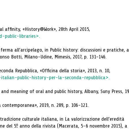
ral affinity, «History@Work», 28th April 2015,
-public-libraries>.
ferma all’arcipelago, in Public history: discussioni e pratiche, a
fonso Botti, Milano-Udine, Mimesis, 2017, p. 131-146.
conda Repubblica, «Officina della storia», 2013, n. 10,
a-italian-public-history-per-la-seconda-repubblica>.
 and meaning of oral and public history, Albany, Suny Press, 19
lia contemporanea», 2019, n. 289, p. 106-121.
radizione culturale italiana, in La valorizzazione dell’eredità
sione del 5º anno della rivista (Macerata, 5-6 novembre 2015), a