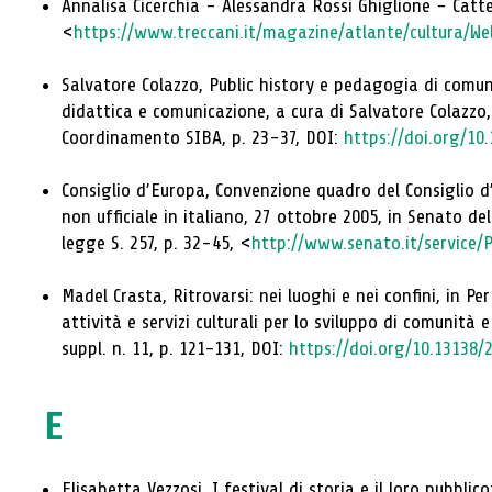
Annalisa Cicerchia - Alessandra Rossi Ghiglione - Catter
<
https://www.treccani.it/magazine/atlante/cultura/We
Salvatore Colazzo, Public history e pedagogia di comuni
didattica e comunicazione, a cura di Salvatore Colazzo,
Coordinamento SIBA, p. 23-37, DOI:
https://doi.org/10
Consiglio d’Europa, Convenzione quadro del Consiglio d’
non ufficiale in italiano, 27 ottobre 2005, in Senato de
legge S. 257, p. 32-45, <
http://www.senato.it/service
Madel Crasta, Ritrovarsi: nei luoghi e nei confini, in 
attività e servizi culturali per lo sviluppo di comunità 
suppl. n. 11, p. 121-131, DOI:
https://doi.org/10.13138/
E
Elisabetta Vezzosi, I festival di storia e il loro pubblico: