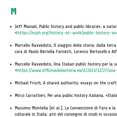
M
Jeff Manuel, Public history and public libraries: a natu
<
https://ncph.org/history-at-work/public-history-and
Marcello Ravveduto, Il viaggio della storia: dalla terra 
cura di Paolo Bertella Farnetti, Lorenzo Bertucelli e Al
Marcello Ravveduto, Una Italian public history per la se
<
https://www.officinadellastoria.eu/it/2013/12/27/un
Michael Frisch, A shared authority: essays on the craft
Mirco Carrattieri, Per una public history italiana, «Ita
Massimo Montella [et al.], La Convenzione di Faro e la t
culturale in Italia: atti del convegno di studi in occa