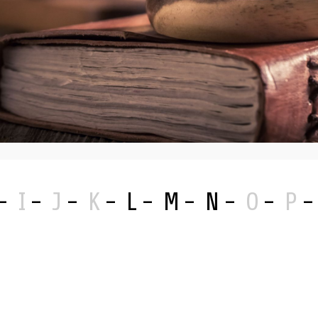
I
J
K
L
M
N
O
P