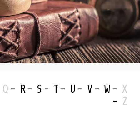
Q
R
S
T
U
V
W
X
Z