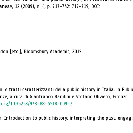
anea», 12 (2009), n. 4, p. 717-742: 717-719, DOI:
ondon [etc.], Bloomsbury Academic, 2019.
 e tratti caratterizzanti della public history in Italia, in Publi
enze, a cura di Gianfranco Bandini e Stefano Oliviero, Firenze,
i.org/10.36253/978-88-5518-009-2.
, Introduction to public history: interpreting the past, engag