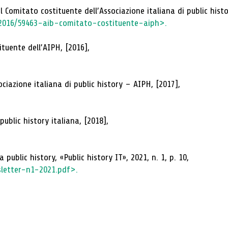
 Comitato costituente dell’Associazione italiana di public hist
a/2016/59463-aib-comitato-costituente-aiph>.
ituente dell’AIPH, [2016],
ociazione italiana di public history – AIPH, [2017],
public history italiana, [2018],
public history, «Public history IT», 2021, n. 1, p. 10,
sletter-n1-2021.pdf>.