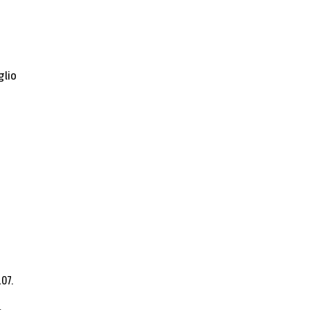
glio
07.