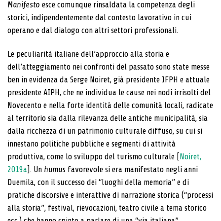
Manifesto
esce comunque rinsaldata la competenza degli
storici, indipendentemente dal contesto lavorativo in cui
operano e dal dialogo con altri settori professionali.
Le peculiarità italiane dell’approccio alla storia e
dell’atteggiamento nei confronti del passato sono state messe
ben in evidenza da Serge Noiret, già presidente IFPH e attuale
presidente AIPH, che ne individua le cause nei nodi irrisolti del
Novecento e nella forte identità delle comunità locali, radicate
al territorio sia dalla rilevanza delle antiche municipalità, sia
dalla ricchezza di un patrimonio culturale diffuso, su cui si
innestano politiche pubbliche e segmenti di attività
produttiva, come lo sviluppo del turismo culturale [
Noiret,
2019a
]. Un
humus
favorevole si era manifestato negli anni
Duemila, con il successo dei “luoghi della memoria” e di
pratiche discorsive e interattive di narrazione storica (“processi
alla storia”, festival, rievocazioni, teatro civile a tema storico
ecc.) che hanno spinto a parlare di una “via italiana”