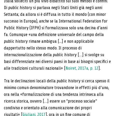
Italia solleciti un più vivo dibattito sui suoi metodi e confini.
Di
public history
si parlava negli Stati Uniti già negli anni
Settanta; da allora si è diffusa in tutto il mondo (con minor
successo in Europa), anche se la International Federation for
Public History (IFPH) si formalizzava solo una decina d’anni
fa. Comunque «una definizione universale del campo della
public history
rimane ambigua [...] e non applicabile
dappertutto nello stesso modo. Il processo di
internazionalizzazione della
public history
[…] si svolge su
basi differenziate nei diversi paesi in base ai bisogni specifici e
alle tradizioni culturali nazionali» [
Noiret, 2017a, p. 12
].
Tra le declinazioni locali della
public history
si cerca spesso il
minimo comun denominatore trovandone in effetti più d’uno,
ora nella «formalizzazione di una tendenza intrinseca alla
ricerca storica, ovvero […] essere un “processo sociale”
condiviso e orientato alla comunicazione dei propri
risultati» [
Giuliani, 2017
], ora in un fine comune di