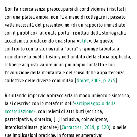
Non fa ricerca senza preoccuparsi di condividerne i risultati
con una platea ampia; non fa a meno di collegare il passato
«alle necessità del presente», né «di un rapporto immediato
con il pubblico», al quale porta i risultati della storiografia
accademica producendo una storia «
utile
». Da questo
confronto con la storiografia “pura” si giunge talvolta a
ricondurre la
public history
nell’ambito della storia applicata,
sebbene acquisti valore in un più ampio contatto «con
l’evoluzione della mentalità e del senso delle appartenenze
collettive delle diverse comunità» [
Noiret, 2009, p. 275
].
Risultando impervio abbracciarla in modo univoco e sintetico,
la si descrive con le metafore dell’
«arcipelago» o della
«costellazione»
, con insiemi di attributi («critica,
partecipativa, sintetica, [...] inclusiva, coinvolgente,
interdisciplinare, glocale») [
Carrattieri, 2019, p. 120
], o nelle
sue implicazioni pratiche, in forma enumerativa: