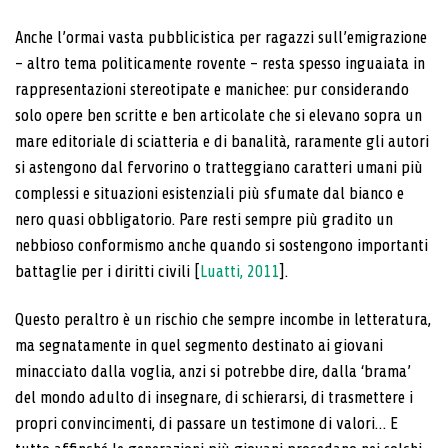
Anche l’ormai vasta pubblicistica per ragazzi sull’emigrazione
– altro tema politicamente rovente – resta spesso inguaiata in
rappresentazioni stereotipate e manichee: pur considerando
solo opere ben scritte e ben articolate che si elevano sopra un
mare editoriale di sciatteria e di banalità, raramente gli autori
si astengono dal fervorino o tratteggiano caratteri umani più
complessi e situazioni esistenziali più sfumate dal bianco e
nero quasi obbligatorio. Pare resti sempre più gradito un
nebbioso conformismo anche quando si sostengono importanti
battaglie per i diritti civili [
Luatti, 2011
].
Questo peraltro è un rischio che sempre incombe in letteratura,
ma segnatamente in quel segmento destinato ai giovani
minacciato dalla voglia, anzi si potrebbe dire, dalla ‘brama’
del mondo adulto di insegnare, di schierarsi, di trasmettere i
propri convincimenti, di passare un testimone di valori… E