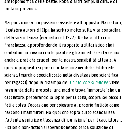
antropomorfica delle bestie. Roba d’altri tempi, si dirà, e di
lontane provincie.
Ma più vicino a noi possiamo assistere all’opposto. Mario Lodi,
il celebre autore di Cipì, ha scritto molto sulla vita contadina
della sua infanzia (era nato nel 1922). Ne ha scritto con
franchezza, approfondendo il rapporto utilitaristico che i
contadini nutrivano con le piante e gli animali. Così fa cenno
anche a pratiche crudeli per la nostra sensibilità attuale. A
questo proposito si può ricordare un aneddoto. Editoriale
scienza (marchio specializzato nella divulgazione scientifica
per ragazzi) dopo la ristampa de
Il cielo che si muove
viene
raggiunta dalle proteste: una madre trova ‘immorale’ che un
cacciatore, preparando la lepre per la cena, scopra sei piccoli
feti e colga l’occasione per spiegare al proprio figliolo come
nascono i mammiferi. Ma quel che sopra tutto scandalizza
l’attenta genitrice è l’assenza di ‘punizione’ per il cacciatore…
Fiction e non-fiction si sovrappongono senza soluzione di