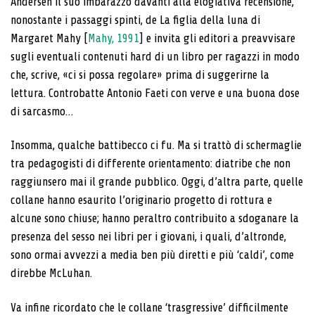
Andersen il suo imbarazzo davanti alla elogiativa recensione,
nonostante i passaggi spinti, de La figlia della luna di
Margaret Mahy [
Mahy, 1991
] e invita gli editori a preavvisare
sugli eventuali contenuti hard di un libro per ragazzi in modo
che, scrive, «ci si possa regolare» prima di suggerirne la
lettura. Controbatte Antonio Faeti con verve e una buona dose
di sarcasmo…
Insomma, qualche battibecco ci fu. Ma si trattò di schermaglie
tra pedagogisti di differente orientamento: diatribe che non
raggiunsero mai il grande pubblico. Oggi, d’altra parte, quelle
collane hanno esaurito l’originario progetto di rottura e
alcune sono chiuse; hanno peraltro contribuito a sdoganare la
presenza del sesso nei libri per i giovani, i quali, d’altronde,
sono ormai avvezzi a media ben più diretti e più ‘caldi’, come
direbbe McLuhan.
Va infine ricordato che le collane ‘trasgressive’ difficilmente