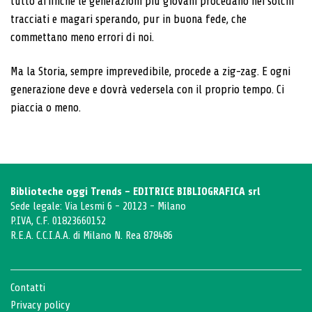
tutto affinché le generazioni più giovani procedano nei solchi
tracciati e magari sperando, pur in buona fede, che
commettano meno errori di noi.
Ma la Storia, sempre imprevedibile, procede a zig-zag. E ogni
generazione deve e dovrà vedersela con il proprio tempo. Ci
piaccia o meno.
Biblioteche oggi Trends - EDITRICE BIBLIOGRAFICA srl
Sede legale: Via Lesmi 6 - 20123 - Milano
P.IVA, C.F. 01823660152
R.E.A. C.C.I.A.A. di Milano N. Rea 878486
Contatti
Privacy policy