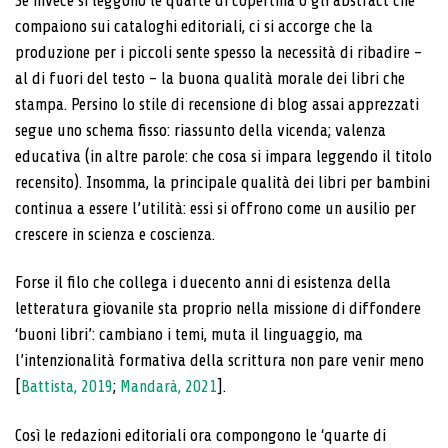
Se invece si leggono le quarte di copertina o gli abstract che
compaiono sui cataloghi editoriali, ci si accorge che la
produzione per i piccoli sente spesso la necessità di ribadire –
al di fuori del testo – la buona qualità morale dei libri che
stampa. Persino lo stile di recensione di blog assai apprezzati
segue uno schema fisso: riassunto della vicenda; valenza
educativa (in altre parole: che cosa si impara leggendo il titolo
recensito). Insomma, la principale qualità dei libri per bambini
continua a essere l’utilità: essi si offrono come un ausilio per
crescere in scienza e coscienza.
Forse il filo che collega i duecento anni di esistenza della
letteratura giovanile sta proprio nella missione di diffondere
‘buoni libri’: cambiano i temi, muta il linguaggio, ma
l’intenzionalità formativa della scrittura non pare venir meno
[
Battista, 2019
;
Mandarà, 2021
].
Così le redazioni editoriali ora compongono le ‘quarte di