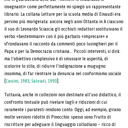
insegnanti» come perfettamente mi spiegò un rappresentante
librario. La collana Letture per la scuola media di Einaudi era
persino più morigerata: ancora negli anni Ottanta in A ciascuno
il suo di Leonardo Sciascia gli occhiuti redattori sostituivano il
verbo «bestemmiare» con il più garbato «imprecare» e
sfrondavano il racconto da commenti poco lusinghieri per il
Papa e per la Democrazia cristiana… Piccoli interventi, si dirà:
ma l’obiettivo complessivo è di smussare le asperità, di
scolorire lo stile, di ridurre l’indignazione a mugugno:
insomma, di far rientrare la denuncia nel conformismo sociale
[
Cassini, 1983
;
Salviati, 1990
].
Tuttavia, anche in collezioni non destinate all’uso didattico, il
confronto testuale può rivelare tagli e riduzioni di cui
raramente i paratesti rendono conto. Oggi, ad esempio, girano
molte versioni ridotte di Pinocchio: spesso sono frutto di
riscritture per adeguare il linguaggio collodiano – ricco di