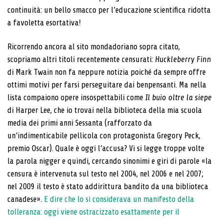
continuità: un bello smacco per l’educazione scientifica ridotta
a favoletta esortativa!
Ricorrendo ancora al sito mondadoriano sopra citato,
scopriamo altri titoli recentemente censurati:
Huckleberry Finn
di Mark Twain non fa neppure notizia poiché da sempre offre
ottimi motivi per farsi perseguitare dai benpensanti. Ma nella
lista compaiono opere insospettabili come
Il buio oltre la siepe
di Harper Lee, che io trovai nella biblioteca della mia scuola
media dei primi anni Sessanta (rafforzato da
un’indimenticabile pellicola con protagonista Gregory Peck,
premio Oscar). Quale è oggi l’accusa? Vi si legge troppe volte
la parola nigger e quindi, cercando sinonimi e giri di parole «la
censura è intervenuta sul testo nel 2004, nel 2006 e nel 2007;
nel 2009 il testo è stato addirittura bandito da una biblioteca
canadese».
E dire che lo si considerava un manifesto della
tolleranza: oggi viene ostracizzato esattamente per il