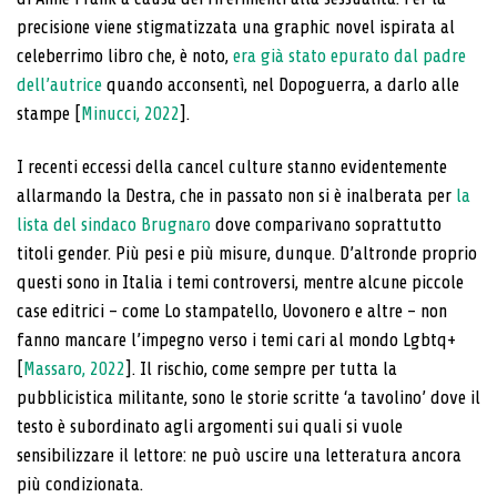
precisione viene stigmatizzata una graphic novel ispirata al
celeberrimo libro che, è noto,
era già stato epurato dal padre
dell’autrice
quando acconsentì, nel Dopoguerra, a darlo alle
stampe [
Minucci, 2022
].
I recenti eccessi della cancel culture stanno evidentemente
allarmando la Destra, che in passato non si è inalberata per
la
lista del sindaco Brugnaro
dove comparivano soprattutto
titoli gender. Più pesi e più misure, dunque. D’altronde proprio
questi sono in Italia i temi controversi, mentre alcune piccole
case editrici – come Lo stampatello, Uovonero e altre – non
fanno mancare l’impegno verso i temi cari al mondo Lgbtq+
[
Massaro, 2022
]. Il rischio, come sempre per tutta la
pubblicistica militante, sono le storie scritte ‘a tavolino’ dove il
testo è subordinato agli argomenti sui quali si vuole
sensibilizzare il lettore: ne può uscire una letteratura ancora
più condizionata.