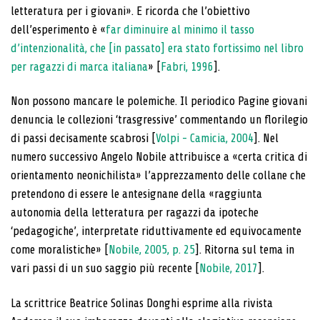
letteratura per i giovani». E ricorda che l’obiettivo
dell’esperimento è «
far diminuire al minimo il tasso
d’intenzionalità, che [in passato] era stato fortissimo nel libro
per ragazzi di marca italiana
» [
Fabri, 1996
].
Non possono mancare le polemiche. Il periodico Pagine giovani
denuncia le collezioni ‘trasgressive’ commentando un florilegio
di passi decisamente scabrosi [
Volpi - Camicia, 2004
]. Nel
numero successivo Angelo Nobile attribuisce a «certa critica di
orientamento neonichilista» l’apprezzamento delle collane che
pretendono di essere le antesignane della «raggiunta
autonomia della letteratura per ragazzi da ipoteche
‘pedagogiche’, interpretate riduttivamente ed equivocamente
come moralistiche» [
Nobile, 2005, p. 25
]. Ritorna sul tema in
vari passi di un suo saggio più recente [
Nobile, 2017
].
La scrittrice Beatrice Solinas Donghi esprime alla rivista