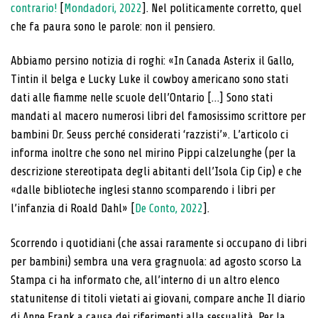
contrario!
[
Mondadori, 2022
]. Nel politicamente corretto, quel
che fa paura sono le parole: non il pensiero.
Abbiamo persino notizia di roghi: «In Canada Asterix il Gallo,
Tintin il belga e Lucky Luke il cowboy americano sono stati
dati alle fiamme nelle scuole dell’Ontario […] Sono stati
mandati al macero numerosi libri del famosissimo scrittore per
bambini Dr. Seuss perché considerati ‘razzisti’». L’articolo ci
informa inoltre che sono nel mirino Pippi calzelunghe (per la
descrizione stereotipata degli abitanti dell’Isola Cip Cip) e che
«dalle biblioteche inglesi stanno scomparendo i libri per
l’infanzia di Roald Dahl» [
De Conto, 2022
].
Scorrendo i quotidiani (che assai raramente si occupano di libri
per bambini) sembra una vera gragnuola: ad agosto scorso La
Stampa ci ha informato che, all’interno di un altro elenco
statunitense di titoli vietati ai giovani, compare anche Il diario
di Anne Frank a causa dei riferimenti alla sessualità. Per la