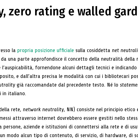
y, zero rating e walled gar
resso la
propria posizione ufficiale
sulla cosiddetta
net neutrali
 da una parte approfondisce il concetto della neutralità della r
auspicabilità, fornendone alcuni dettagli tecnici e indicando 
osito, e dall’altra precisa le modalità con cui i bibliotecari po
trality
già raccomandate dal precedente testo. Né lo
stateme
 in italiano.
della rete,
network neutrality
, NN) consiste nel principio etico 
smessi attraverso internet dovrebbero essere gestiti nello ste
ersone, aziende e istituzioni di connettersi alla rete e di usufr
sun modo alcun tipo di contenuto, di servizio, di hardware, di s