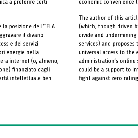
ca a preferire certi
economic convenience to
The author of this artic
 la posizione dell’IFLA
(which, though driven by
ggravare il divario
divide and undermining 
ess e dei servizi
services) and proposes 
ori energie nella
universal access to the e
tera internet (o, almeno,
administration’s online 
ione) finanziato dagli
could be a support to i
ertà intellettuale ben
fight against zero rating