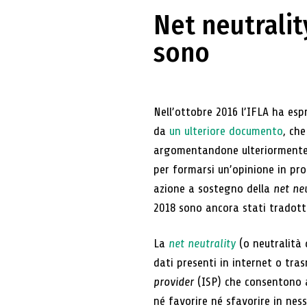
Net neutralit
sono
Nell’ottobre 2016 l’IFLA ha esp
da
un ulteriore documento
, che
argomentandone ulteriormente l’
per formarsi un’opinione in prop
azione a sostegno della
net neu
2018 sono ancora stati tradotti
La
net neutrality
(o neutralità 
dati presenti in internet o tra
provider
(ISP) che consentono a p
né favorire né sfavorire in nes