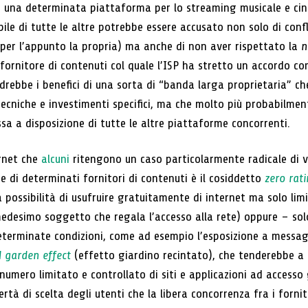
zzare una determinata piattaforma per lo streaming musicale e c
le di tutte le altre potrebbe essere accusato non solo di confli
 per l’appunto la propria) ma anche di non aver rispettato la
n
fornitore di contenuti col quale l’ISP ha stretto un accordo com
rebbe i benefici di una sorta di “banda larga proprietaria” ch
tecniche e investimenti specifici, ma che molto più probabilme
sa a disposizione di tutte le altre piattaforme concorrenti.
ernet che
alcuni
ritengono un caso particolarmente radicale di vi
e di determinati fornitori di contenuti è il cosiddetto
zero rat
a possibilità di usufruire gratuitamente di internet ma solo lim
 medesimo soggetto che regala l’accesso alla rete) oppure – sol
eterminate condizioni, come ad esempio l’esposizione a messaggi
 garden effect
(effetto giardino recintato), che tenderebbe a m
un numero limitato e controllato di siti e applicazioni ad accesso
à di scelta degli utenti che la libera concorrenza fra i fornito