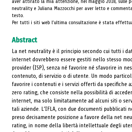
aver attirato la mia attenzione, nel maggio 2018, sulle po
neutrality e Juliana Mazzocchi per aver letto e commenta
testo.
Per tutti i siti web l’ultima consultazione è stata effett
Abstract
La net neutrality è il principio secondo cui tutti i d
internet dovrebbero essere gestiti nello stesso mod
provider (ISP), senza né favorire né sfavorire in n
contenuto, di servizio o di utente. Un modo partico
favorire i contenuti e i servizi offerti da specifiche 
zero rating, che consiste nella possibilità di acced
internet, ma solo limitatamente ad alcuni siti o serv
tali aziende. L’IFLA, con due documenti pubblicati n
preso decisamente posizione a favore della net neut
rating, in nome della libertà intellettuale degli ute