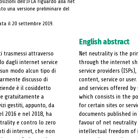
sizioni dell’IFLA riguardo alla net
to una versione preliminare del
uata il 20 settembre 2019.
English abstract
ati trasmessi attraverso
Net neutrality is the pr
o dagli internet service
through the internet s
essun modo alcun tipo di
service providers (ISPs)
larmente discusso di
content, service or user
aziende è il cosiddetto
and services offered by 
ere gratuitamente a
which consists in the pos
izi gestiti, appunto, da
for certain sites or se
el 2016 e nel 2018, ha
documents published in 
rality e contro lo zero
favour of net neutrality
nti di internet, che non
intellectual freedom of