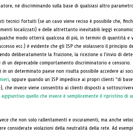
matore, né discriminando sulla base di qualsiasi altro parametr
nti tecnici fortuiti (se un cavo viene reciso è possibile che, finc
enti localizzati) e delle altrettanto inevitabili leggi economi
qualche modo otterrà qualcosa di più, in termini di quantità e v
 accesso ecc.) è evidente che gli ISP che violassero il principio d
ndo deliberatamente la fruizione, la ricezione o l’invio di det
i di un deprecabile comportamento discriminatorio e censorio. 
i in un determinato paese non risulta possibile accedere ai
soc
nieri
, oppure quando un ISP impedisce ai propri clienti “di base”
), che invece viene consentito ai clienti disposti a sottoscri
aggiuntivo quello che invece è semplicemente il ripristino di u
vece che non solo rallentamenti e oscuramenti, ma anche velociz
e considerate violazioni della neutralità della rete. Ad esemp