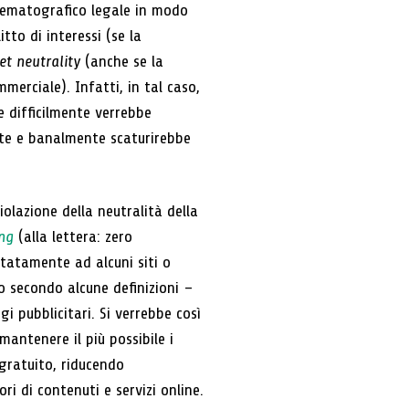
inematografico legale in modo
tto di interessi (se la
et neutrality
(anche se la
merciale). Infatti, in tal caso,
e difficilmente verrebbe
nte e banalmente scaturirebbe
olazione della neutralità della
ing
(alla lettera: zero
itatamente ad alcuni siti o
o secondo alcune definizioni –
 pubblicitari. Si verrebbe così
antenere il più possibile i
 gratuito, riducendo
ri di contenuti e servizi online.