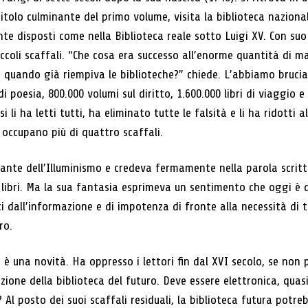
pitolo culminante del primo volume, visita la biblioteca naziona
te disposti come nella Biblioteca reale sotto Luigi XV. Con suo
ccoli scaffali. “Che cosa era successo all’enorme quantità di 
, quando già riempiva le biblioteche?” chiede. L’abbiamo bruciat
di poesia, 800.000 volumi sul diritto, 1.600.000 libri di viaggio 
li ha letti tutti, ha eliminato tutte le falsità e li ha ridotti a
 occupano più di quattro scaffali.
itante dell’Illuminismo e credeva fermamente nella parola scri
 libri. Ma la sua fantasia esprimeva un sentimento che oggi è 
i dall’informazione e di impotenza di fronte alla necessità di
ro.
 è una novità. Ha oppresso i lettori fin dal XVI secolo, se non
ione della biblioteca del futuro. Deve essere elettronica, quasi s
Al posto dei suoi scaffali residuali, la biblioteca futura potr