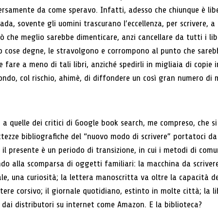
rsamente da come speravo. Infatti, adesso che chiunque è lib
ada, sovente gli uomini trascurano l’eccellenza, per scrivere, a 
ò che meglio sarebbe dimenticare, anzi cancellare da tutti i lib
o cose degne, le stravolgono e corrompono al punto che sareb
e fare a meno di tali libri, anziché spedirli in migliaia di copie i
ondo, col rischio, ahimè, di diffondere un così gran numero di
a a quelle dei critici di Google book search, me compreso, che 
attezze bibliografiche del “nuovo modo di scrivere” portatoci d
 e il presente è un periodo di transizione, in cui i metodi di co
do alla scomparsa di oggetti familiari: la macchina da scriver
ale, una curiosità; la lettera manoscritta va oltre la capacità 
ere corsivo; il giornale quotidiano, estinto in molte città; la li
 dai distributori su internet come Amazon. E la biblioteca?