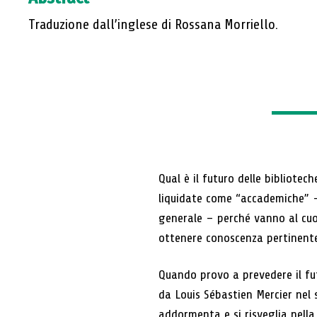
Biblioteche e bisogni
informativi: tra lockdown e
Traduzione dall’inglese di Rossana Morriello.
quotidianità
L’educazione e la distanza: le
risposte della scuola e il ruolo
delle biblioteche scolastiche
Assistenti vocali e altoparlanti
intelligenti: quali potenzialità
per le biblioteche?
Raccolta di documenti ufficiali e
Qual è il futuro delle bibliot
di fonti di interesse
biblioteconomico sulla pandemia
liquidate come “accademiche” –
e sul futuro delle biblioteche.
generale – perché vanno al cuor
Appendice al fascicolo
ottenere conoscenza pertinent
Editoriale
Quando provo a prevedere il fu
da Louis Sébastien Mercier nel
addormenta e si risveglia nella 