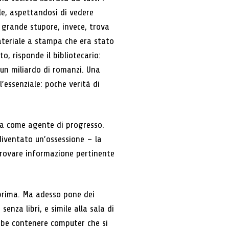
le, aspettandosi di vedere
 grande stupore, invece, trova
materiale a stampa che era stato
o, risponde il bibliotecario:
e un miliardo di romanzi. Una
ll’essenziale: poche verità di
tta come agente di progresso.
diventato un’ossessione – la
 trovare informazione pertinente
 prima. Ma adesso pone dei
enza libri, e simile alla sala di
ebbe contenere computer che si