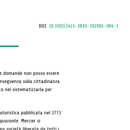
DOI:
10.3302/2421-3810-202002-004-1
este domande non posso essere
onseguenza sulla cittadinanza
to nel sistematizzarla per
uturistica pubblicata nel 1771
 quarante
. Mercier si
na società liberata da tutti i