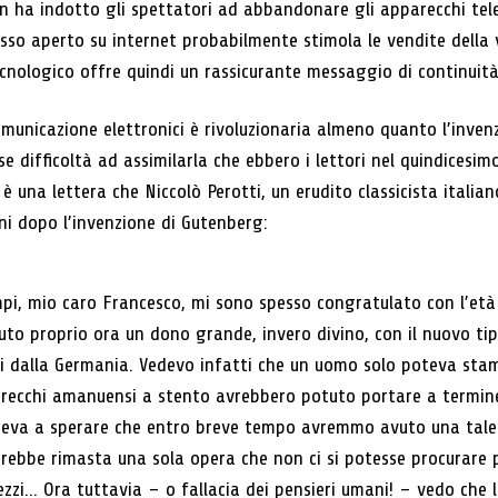
n ha indotto gli spettatori ad abbandonare gli apparecchi televi
cesso aperto su internet probabilmente stimola le vendite della
ecnologico offre quindi un rassicurante messaggio di continuit
omunicazione elettronici è rivoluzionaria almeno quanto l’inven
e difficoltà ad assimilarla che ebbero i lettori nel quindicesimo
 una lettera che Niccolò Perotti, un erudito classicista italian
ni dopo l’invenzione di Gutenberg:
mpi, mio caro Francesco, mi sono spesso congratulato con l’età
to proprio ora un dono grande, invero divino, con il nuovo tipo
i dalla Germania. Vedevo infatti che un uomo solo poteva sta
recchi amanuensi a stento avrebbero potuto portare a termine
ceva a sperare che entro breve tempo avremmo avuto una tale
sarebbe rimasta una sola opera che non ci si potesse procurare 
zi... Ora tuttavia – o fallacia dei pensieri umani! – vedo che 