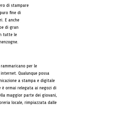
ero di stampare
puro fine di
ri. E anche
be di gran
n tutte le
 menzogne.
si rammaricano per le
a internet. Qualunque possa
municazione a stampa e digitale
e è ormai relegata ai negozi di
della maggior parte dei giovani,
breria locale, rimpiazzata dalle