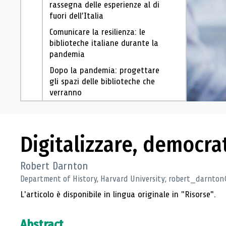
rassegna delle esperienze al di
fuori dell’Italia
Comunicare la resilienza: le
biblioteche italiane durante la
pandemia
Dopo la pandemia: progettare
gli spazi delle biblioteche che
verranno
Bibliotecari uniti contro la
pandemia: nuovi modelli di
cooperazione interbibliotecaria
Digitalizzare, democra
e di accesso alla conoscenza
La user experience nella
Robert Darnton
comunicazione scritta durante
Department of History, Harvard University; robert_darnto
l’emergenza: il caso del Servizio
Accoglienza e prestito della
L'articolo è disponibile in lingua originale in "Risorse".
Biblioteca dell’Università
Bocconi
Abstract