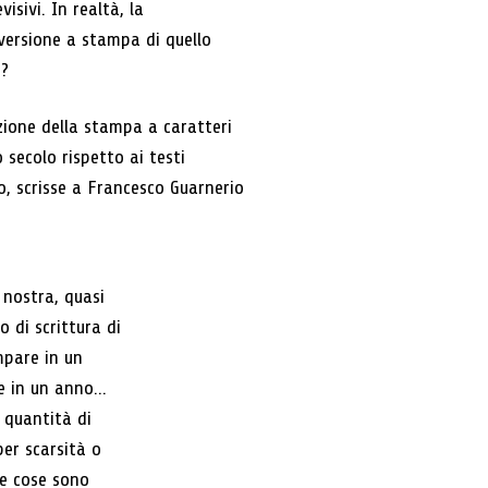
sivi. In realtà, la
 versione a stampa di quello
à?
zione della stampa a caratteri
 secolo rispetto ai testi
o, scrisse a Francesco Guarnerio
 nostra, quasi
 di scrittura di
mpare in un
 in un anno...
 quantità di
per scarsità o
le cose sono