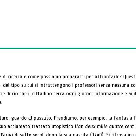
eche di ricerca e come possiamo prepararci per affrontarlo? Qu
 del tipo su cui si intrattengono i professori senza nessuna c
e di ciò che il cittadino cerca ogni giorno: informazione e aiu
e.
turo, guardo al passato. Prendiamo, per esempio, la fantasia f
 suo acclamato trattato utopistico
L’an deux mille quatre cent
Parigi di sette secoli dopo la sua nascita (1740). Si ritrova in u