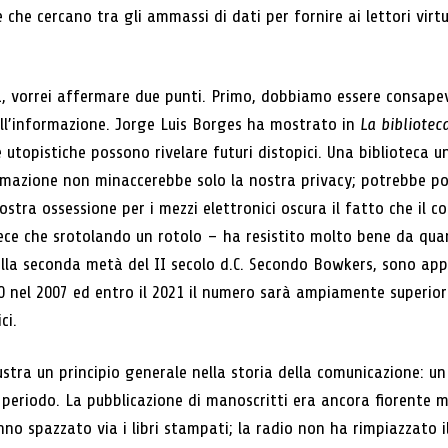
e che cercano tra gli ammassi di dati per fornire ai lettori virt
, vorrei affermare due punti. Primo, dobbiamo essere consapevol
ell’informazione. Jorge Luis Borges ha mostrato in
La bibliotec
ie utopistiche possono rivelare futuri distopici. Una biblioteca u
formazione non minaccerebbe solo la nostra privacy; potrebbe 
ostra ossessione per i mezzi elettronici oscura il fatto che il c
ece che srotolando un rotolo – ha resistito molto bene da qua
la seconda metà del II secolo d.C. Secondo Bowkers, sono appar
0 nel 2007 ed entro il 2021 il numero sarà ampiamente superior
ci.
lustra un principio generale nella storia della comunicazione: u
 periodo. La pubblicazione di manoscritti era ancora fiorente 
no spazzato via i libri stampati; la radio non ha rimpiazzato il