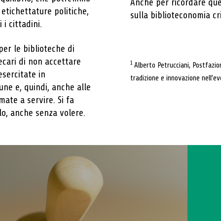
Anche per ricordare qu
 etichettature politiche,
sulla biblioteconomia cr
i cittadini.
er le biblioteche di
ecari di non accettare
1
Alberto Petrucciani, Postfazio
sercitate in
tradizione e innovazione nell’ev
ne e, quindi, anche alle
ate a servire. Si fa
lo, anche senza volere.