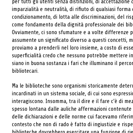
per tutti gli utenti senza distinzioni, di accettazione 
imparzialità e neutralità, di rifiuto di qualsiasi forma
condizionamento, di lotta alle discriminazioni, del ris
come fondamento della dignità professionale dei bibli
Ovviamente, ci sono sfumature e a volte differenze 
assumente un significato diverso a questi concetti,
proviamo a prenderli nel loro insieme, a costo di esse
superficialità credo che nessuno potrebbe mettere in
siano in buona sostanza i fari che illuminano il percor
bibliotecari.
Ma le biblioteche sono organismi storicamente determi
incardinati in un sistema sociale, di cui sono espress
interagiscono. Insomma, tra il dire e il fare c’è di me
spesso lontana dalle auliche affermazioni contenute ne
delle dichiarazioni e delle norme cui facevamo riferi
contesto che non di rado è fatto di ingiustizie e rispe
biblioteche dovrebbero esercitare una funzione di ri