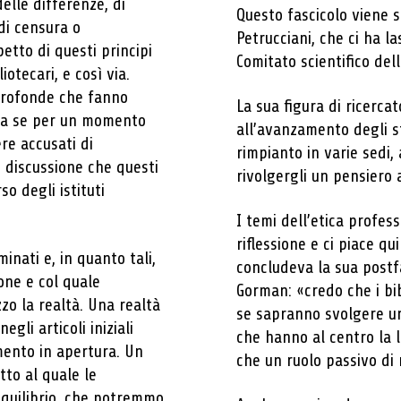
delle differenze, di
Questo fascicolo viene 
 di censura o
Petrucciani, che ci ha l
petto di questi principi
Comitato scientifico dell
otecari, e così via.
profonde che fanno
La sua figura di ricerca
 ma se per un momento
all’avanzamento degli st
re accusati di
rimpianto in varie sedi
 discussione che questi
rivolgergli un pensiero
so degli istituti
I temi dell’etica profes
riflessione e ci piace qu
nati e, in quanto tali,
concludeva la sua postfa
ione e col quale
Gorman: «credo che i bib
zzo la realtà. Una realtà
se sapranno svolgere un 
gli articoli iniziali
che hanno al centro la l
mento in apertura. Un
che un ruolo passivo di 
tto al quale le
equilibrio, che potremmo