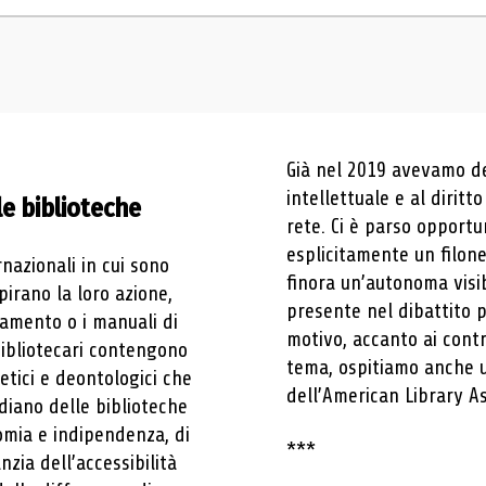
Già nel 2019 avevamo ded
intellettuale e al diritt
le biblioteche
rete. Ci è parso opport
esplicitamente un filone
nazionali in cui sono
finora un’autonoma visib
pirano la loro azione,
presente nel dibattito 
namento o i manuali di
motivo, accanto ai contri
bibliotecari contengono
tema, ospitiamo anche u
 etici e deontologici che
dell’American Library As
diano delle biblioteche
nomia e indipendenza, di
***
nzia dell’accessibilità