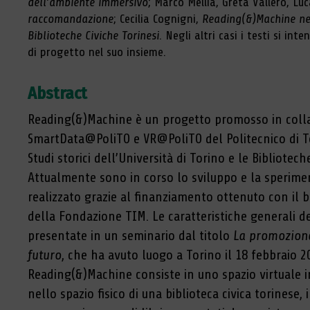
dell’ambiente immersivo
; Marco Mellia, Greta Vallero, Lu
raccomandazione
; Cecilia Cognigni,
Reading(&)Machine nel
Biblioteche Civiche Torinesi
. Negli altri casi i testi si i
di progetto nel suo insieme.
Abstract
Reading(&)Machine è un progetto promosso in collab
SmartData@PoliTO e VR@PoliTO del Politecnico di To
Studi storici dell’Università di Torino e le Bibliotech
Attualmente sono in corso lo sviluppo e la sperime
realizzato grazie al finanziamento ottenuto con il 
della Fondazione TIM. Le caratteristiche generali d
presentate in un seminario dal titolo
La promozione 
futuro
, che ha avuto luogo a Torino il 18 febbraio 2
Reading(&)Machine consiste in uno spazio virtuale i
nello spazio fisico di una biblioteca civica torinese, i