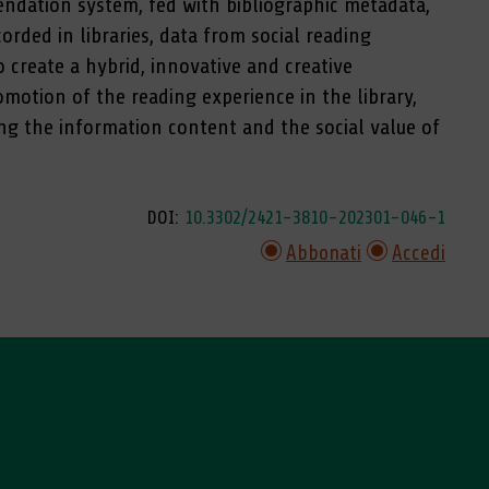
ndation system, fed with bibliographic metadata,
corded in libraries, data from social reading
o create a hybrid, innovative and creative
motion of the reading experience in the library,
g the information content and the social value of
DOI:
10.3302/2421-3810-202301-046-1
Abbonati
Accedi