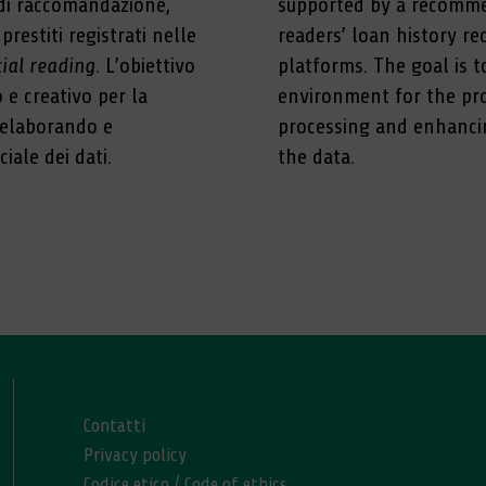
 di raccomandazione,
supported by a recomme
prestiti registrati nelle
readers’ loan history re
ial reading
. L’obiettivo
platforms. The goal is t
 e creativo per la
environment for the pro
, elaborando e
processing and enhancin
ciale dei dati.
the data.
Contatti
Privacy policy
Codice etico
/
Code of ethics