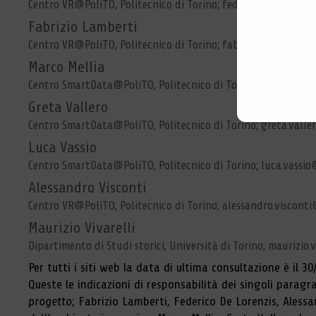
Centro VR@PoliTO, Politecnico di Torino; federico.delorenzis
Fabrizio Lamberti
Centro VR@PoliTO, Politecnico di Torino; fabrizio.lamberti@p
Marco Mellia
Centro SmartData@PoliTO, Politecnico di Torino; marco.mell
Greta Vallero
Centro SmartData@PoliTO, Politecnico di Torino; greta.valle
Luca Vassio
Centro SmartData@PoliTO, Politecnico di Torino; luca.vassio
Alessandro Visconti
Centro VR@PoliTO, Politecnico di Torino; alessandro.visconti
Maurizio Vivarelli
Dipartimento di Studi storici, Università di Torino; maurizio.
Per tutti i siti web la data di ultima consultazione è il 30
Queste le indicazioni di responsabilità dei singoli paragraf
progetto
; Fabrizio Lamberti, Federico De Lorenzis, Aless