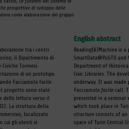
ca Vassio,
Le funzioni del sistema di
le prospettive di sviluppo delle
ntendono come elaborazione del gruppo
English abstract
orazione tra i centri
Reading(&)Machine is a 
rino, il Dipartimento di
SmartData@PoliTO and VR
e Civiche Torinesi.
Department of Historical
ntazione di un prototipo
Civic Libraries. The dev
bando Facciamola facile
underway. It was made p
el progetto sono state
Facciamola facile
call. 
della lettura verso il
presented in a seminar 
022. La struttura della
which took place in Tur
mmersivo, localizzato
structure consists of an
n cui gli utenti si
space of Turin Central C