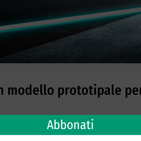
 modello prototipale per
Abbonati
it