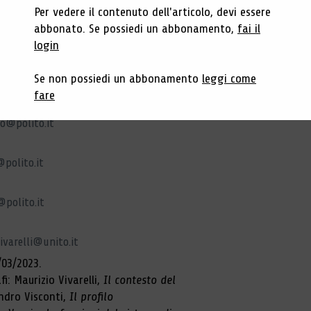
@polito.it
Per vedere il contenuto dell'articolo, devi essere
abbonato. Se possiedi un abbonamento,
fai il
olito.it
login
Se non possiedi un abbonamento
leggi come
ia@polito.it
fare
ro@polito.it
@polito.it
@polito.it
vivarelli@unito.it
/03/2023.
i: Maurizio Vivarelli,
Il contesto del
andro Visconti,
Il profilo