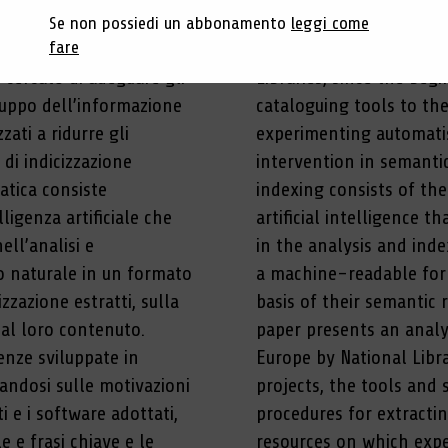
Se non possiedi un abbonamento
leggi come
English abstract
fare
o cercato di adeguare gli
Libraries, since the begi
iluppo dell’informazione
cataloguing tools to t
ati a ridurre gli
experimenting automati
 di indicizzazione
intervention in semanti
atica consiste
indexing consists of th
ligenza artificiale che
artificial intelligence 
ll’analisi e
in the analysis and inde
io naturale in un formato
a machine-readable form
zzazione estratti, sulla
basis of their semantic 
 al loro contenuto.
paper presents an analy
ienze sviluppate in
Europe by National Libr
andosi sulle motivazioni
projects, the tools and
i e i software adottati,
procedures for extracti
e e frasi chiave e le
resources on which exper