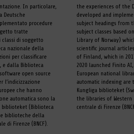
ntazione. In particolare,
the experiences of the 
la Deutsche
developed and implemen
implementato procedure
subject headings from t
getto tratte
subject classes based on
 classi di soggetto
Library of Norway) whic
eca nazionale della
scientific journal artic
oni per classificare
of Finland, which in 20
, e dalla Biblioteca
2020 launched Finito AI,
l software open source
European national librar
r l’indicizzazione
automatic indexing are 
 europee che hanno
Kungliga biblioteket (S
azione automatica sono la
the libraries of Western
biblioteket (Biblioteca
centrale di Firenze (BNCF
le biblioteche della
le di Firenze (BNCF).