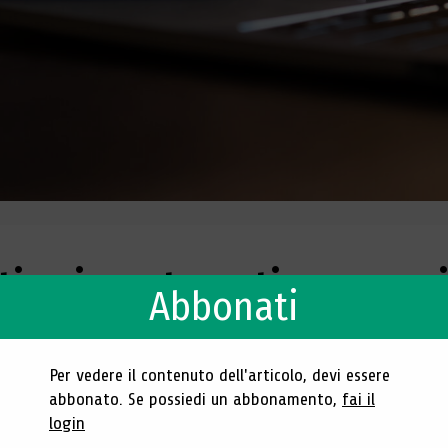
tica in automatico o sem
Abbonati
 europee
Per vedere il contenuto dell'articolo, devi essere
abbonato. Se possiedi un abbonamento,
fai il
login
/04/2023.