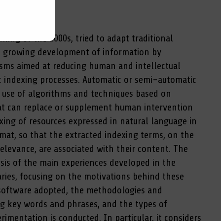
nning of the 2000s, tried to adapt traditional
he growing development of information by
sms aimed at reducing human and intellectual
c indexing processes. Automatic or semi-automatic
e use of algorithms and techniques based on
that can replace or supplement human intervention
xing of resources expressed in natural language in
at, so that the extracted indexing terms, on the
relevance, are associated with their content. The
sis of the main experiences developed in the
aries, focusing on the motivations behind these
 software adopted, the methodologies and
ng key words and phrases, and the types of
imentation is conducted. In particular, it considers