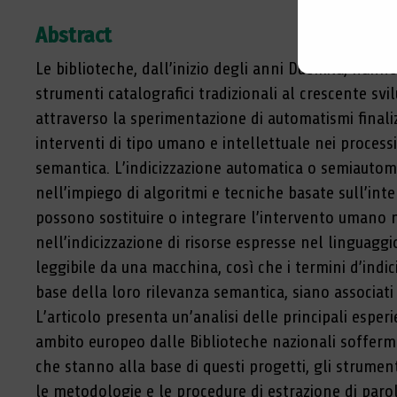
Abstract
Le biblioteche, dall’inizio degli anni Duemila, hann
strumenti catalografici tradizionali al crescente sv
attraverso la sperimentazione di automatismi finalizz
interventi di tipo umano e intellettuale nei processi
semantica. L’indicizzazione automatica o semiautom
nell’impiego di algoritmi e tecniche basate sull’intel
possono sostituire o integrare l’intervento umano ne
nell’indicizzazione di risorse espresse nel linguagg
leggibile da una macchina, così che i termini d’indici
base della loro rilevanza semantica, siano associati
L’articolo presenta un’analisi delle principali esper
ambito europeo dalle Biblioteche nazionali sofferm
che stanno alla base di questi progetti, gli strument
le metodologie e le procedure di estrazione di parol