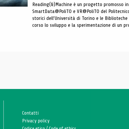
Reading(&)Machine è un progetto promosso in c
SmartData@PoliTO e VR@PoliTO del Politecnico d
storici dell’Università di Torino e le Bibliotech
corso lo sviluppo e la sperimentazione di un pro
Contatti
Privacy policy
Codice etico
/
Code of ethics