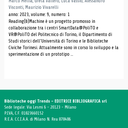
Marco Mellia, Greta Vallero, Luca Vassio, Alessandro
Visconti, Maurizio Vivarelli
anno: 2023, volume: 9, numero: 1
Reading(&)Machine è un progetto promosso in
collaborazione tra i centri SmartData@PoliTO e
VR@PoliTO del Politecnico di Torino, il Dipartimento di
Studi storici dell’Università di Torino e le Biblioteche
Civiche Torinesi. Attualmente sono in corso lo sviluppo e la
sperimentazione di un prototipo ...
Biblioteche oggi Trends - EDITRICE BIBLIOGRAFICA srl
Sede legale: Via Lesmi 6 - 20123 - Milano
P.IVA, C.F. 01823660152
R.E.A. C.C.I.A.A. di Milano N. Rea 878486