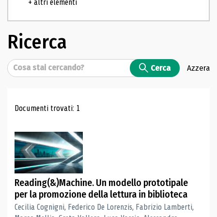
+ altri elementi
Ricerca
Cerca
Cerca
Azzera
Risultati di ricerca
Documenti trovati: 1
Reading(&)Machine. Un modello prototipale
per la promozione della lettura in biblioteca
Cecilia Cognigni, Federico De Lorenzis, Fabrizio Lamberti,