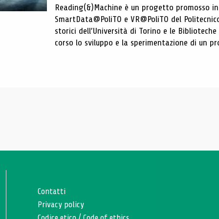
Reading(&)Machine è un progetto promosso in c
SmartData@PoliTO e VR@PoliTO del Politecnico d
storici dell’Università di Torino e le Bibliotech
corso lo sviluppo e la sperimentazione di un pro
Contatti
Privacy policy
Codice etico
/
Code of ethics