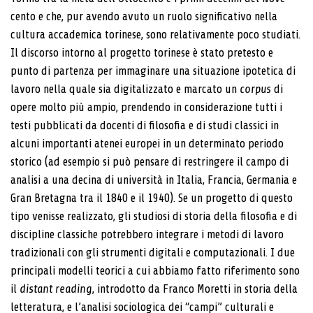
cento e che, pur avendo avuto un ruolo significativo nella
cultura accademica torinese, sono relativamente poco studiati.
Il discorso intorno al progetto torinese è stato pretesto e
punto di partenza per immaginare una situazione ipotetica di
lavoro nella quale sia digita­lizzato e marcato un
corpus
di
opere molto più ampio, prendendo in considerazione tutti i
testi pubblicati da docenti di filosofia e di studi classici in
alcuni impor­tanti atenei europei in un determinato periodo
storico (ad esempio si può pensare di restringere il campo di
analisi a una decina di università in Italia, Francia, Germania e
Gran Bretagna tra il 1840 e il 1940). Se un progetto di questo
tipo venisse realizzato, gli stu­diosi di storia della filosofia e di
discipline classiche potrebbero integrare i metodi di lavoro
tradizionali con gli strumenti digitali e computazionali. I due
principali modelli teorici a cui abbiamo fatto riferimento sono
il
distant reading
, introdotto da Franco Moretti in storia della
letteratura, e l’analisi sociologica dei “campi” cul­turali e