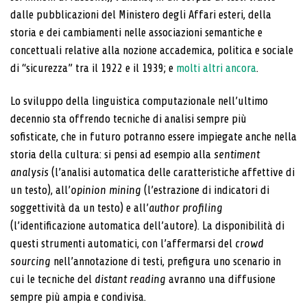
dalle pubblicazioni del Ministero degli Affari esteri, della
storia e dei cambiamenti nelle associazioni semantiche e
concettuali relative alla no­zione accademica, politica e sociale
di “sicurezza” tra il 1922 e il 1939; e
molti altri ancora
.
Lo sviluppo della linguistica computazionale nell’ulti­mo
decennio sta offrendo tecniche di analisi sempre più
sofisticate, che in futuro potranno essere impiega­te anche nella
storia della cultura: si pensi ad esem­pio alla
sentiment
analysis
(l’analisi automatica delle caratteristiche affettive di
un testo), all’
opinion mining
(l’estrazione di indicatori di
soggettività da un testo) e all’
author profiling
(l’identificazione automatica dell’au­tore). La disponibilità di
questi strumenti automatici, con l’affermarsi del
crowd
sourcing
nell’annotazione di testi, prefigura uno scenario in
cui le tecniche del
distant reading
avranno una diffusione
sempre più am­pia e condivisa.