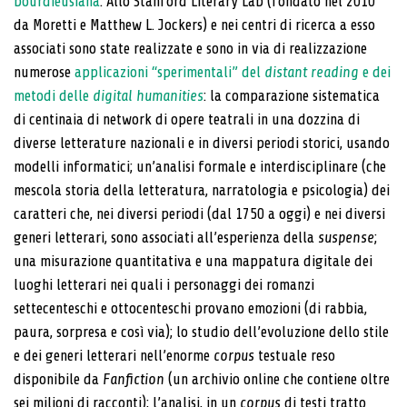
bourdieusiana
. Allo Stanford Literary Lab (fondato nel 2010
da Moret­ti e Matthew L. Jockers) e nei centri di ricerca a esso
associati sono state realizzate e sono in via di realizza­zione
numerose
applicazioni “sperimentali” del
distant reading
e dei
metodi delle
digital humanities
: la com­parazione sistematica
di centinaia di network di opere teatrali in una dozzina di
diverse letterature nazionali e in diversi periodi storici, usando
modelli informatici; un’analisi formale e interdisciplinare (che
mescola storia della letteratura, narratologia e psicologia) dei
caratteri che, nei diversi periodi (dal 1750 a oggi) e nei diversi
ge­neri letterari, sono associati all’esperienza della
suspen­se
;
una misurazione quantitativa e una mappatura digi­tale dei
luoghi letterari nei quali i personaggi dei romanzi
settecenteschi e ottocenteschi provano emozioni (di rabbia,
paura, sorpresa e così via); lo studio dell’evolu­zione dello stile
e dei generi letterari nell’enorme
corpus
testuale reso
disponibile da
Fanfiction
(un archivio onli­ne che contiene oltre
sei milioni di racconti); l’analisi, in un
corpus
di testi tratto