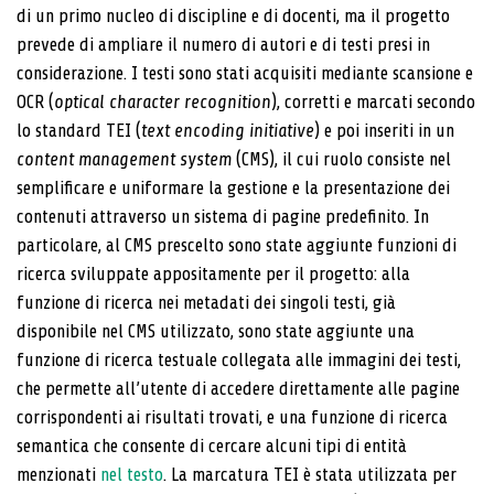
di un primo nucleo di discipline e di docenti, ma il progetto
prevede di ampliare il numero di autori e di testi presi in
considerazione. I testi sono stati acquisiti mediante scansione e
OCR (
optical character recogni­tion
), corretti e marcati secondo
lo standard TEI (
text encoding initiative
) e poi inseriti in un
content mana­gement system
(CMS), il cui ruolo consiste nel
sempli­ficare e uniformare la gestione e la presentazione dei
contenuti attraverso un sistema di pagine predefinito. In
particolare, al CMS prescelto sono state aggiunte funzioni di
ricerca sviluppate appositamente per il pro­getto: alla
funzione di ricerca nei metadati dei singoli testi, già
disponibile nel CMS utilizzato, sono state ag­giunte una
funzione di ricerca testuale collegata alle immagini dei testi,
che permette all’utente di accedere direttamente alle pagine
corrispondenti ai risultati tro­vati, e una funzione di ricerca
semantica che consente di cercare alcuni tipi di entità
menzionati
nel testo
. La marcatura TEI è stata utilizzata per