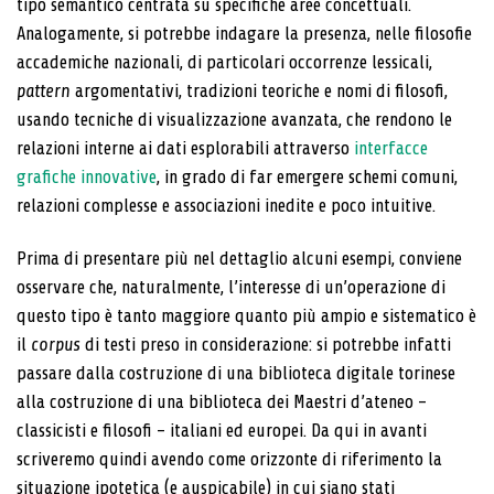
tipo seman­tico centrata su specifiche aree concettuali.
Analoga­mente, si potrebbe indagare la presenza, nelle filosofie
accademiche nazionali, di particolari occorrenze lessi­cali,
pattern
argomentativi, tradizioni teoriche e nomi di filosofi,
usando tecniche di visualizzazione avanza­ta, che rendono le
relazioni interne ai dati esplorabili attraverso
interfacce
grafiche innovative
, in grado di far emergere schemi comuni,
relazioni complesse e associazioni inedite e poco intuitive.
Prima di presentare più nel dettaglio alcuni esempi, conviene
osservare che, naturalmente, l’interesse di un’operazione di
questo tipo è tanto maggiore quanto più ampio e sistematico è
il
corpus
di testi preso in considerazione: si potrebbe infatti
passare dalla co­struzione di una biblioteca digitale torinese
alla costru­zione di una biblioteca dei Maestri d’ateneo –
classicisti e filosofi – italiani ed europei. Da qui in avanti
scriveremo quindi avendo come orizzonte di riferimen­to la
situazione ipotetica (e auspicabile) in cui siano stati