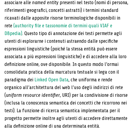
associare alle
named entity
presenti nel testo (nomi di persona,
rife­rimenti geografici, concetti astratti) i termini standard
ricavati dalle apposite risorse terminologiche disponi­bili in
rete
(authority file e tassonomie di termini quali VIAF e
DBpedia)
. Questo tipo di annotazione dei testi permette agli
utenti di esplorarne i contenuti astraen­do dalle specifiche
espressioni linguistiche (poiché la stessa entità può essere
associata a più espressioni linguistiche) e di accedere alla loro
definizione online, ove disponibile. In questo modo l’ormai
consolidata pratica della marcatura testuale si lega con il
para­digma dei
Linked Open Data
, che uniforma e rende
organico all’architettura del web l’uso degli indirizzi di rete
(
uniform resource identifier
, URI) per la condivi­sione di risorse
(inclusa la conoscenza semantica dei concetti che ricorrono nei
testi). La funzione di ricerca semantica implementata per il
progetto permette inol­tre agli utenti di accedere direttamente
alla definizione online di una determinata entità.