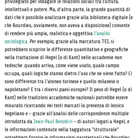
privilegiato per indagare le relazioni sociali tra cultura,
intellettuali e potere. Ma, d’altra parte, la grande quantità di
dati che è possibile analizzare grazie alla biblioteca digitale (e
che Bourdieu, ovviamente, non aveva a disposizione) consente
di rendere più ampia, realistica e oggettiva
l’analisi
sociologica
. Per esempio, grazie alla marca­tura TEI, si
potrebbero scoprire le differenze quantita­tive e geografiche
nella trattazione di Hegel (o di Kant) nelle accademie non
tedesche: quando arriva, come viene usato, quale campo
occupa, quali logiche stan­no dietro l’uso che ne viene fatto? Ci
sono differenze tra l’ateneo torinese e quello milanese o
napoletano? E tra i diversi paesi europei? Il peso di Hegel (o di
Kant) nelle tradizioni accademiche nazionali potrebbe esse­re
misurato ricercando nei testi marcati la presenza di lessico
hegeliano e – grazie all’analisi delle corrispon­denze multiple
introdotta da
Jean-Paul Benzécri
– di autori legati a Hegel, e
le informazioni contenute nella taggatura “strutturale”
potrebbero fornire le informa­zioni paratestuali che Bourdieu