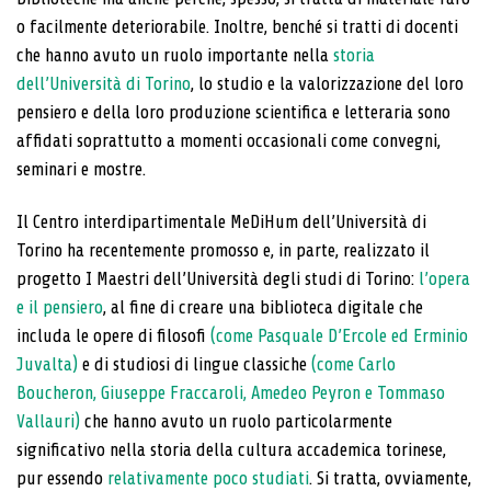
o facilmente dete­riorabile. Inoltre, benché si tratti di docenti
che hanno avuto un ruolo importante nella
storia
dell’Università di Torino
, lo studio e la valorizzazione del loro
pensiero e della loro produzione scientifica e letteraria sono
af­fidati soprattutto a momenti occasionali come conve­gni,
seminari e mostre.
Il Centro interdipartimentale MeDiHum dell’Università di
Torino ha recentemente promosso e, in parte, re­alizzato il
progetto I Maestri dell’Università degli studi di Torino:
l’opera
e il pensiero
, al fine di creare una biblioteca digitale che
includa le opere di filosofi
(come Pasquale D’Ercole ed Erminio
Juvalta)
e di studiosi di lingue classiche
(come Carlo
Boucheron, Giuseppe Fraccaroli, Amedeo Peyron e Tommaso
Vallauri)
che hanno avuto un ruolo particolarmente
significativo nel­la storia della cultura accademica torinese,
pur essen­do
relativamente poco studiati
. Si tratta, ovviamen­te,