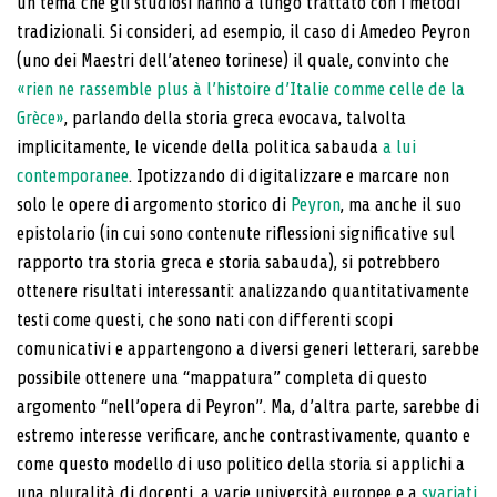
un tema che gli studiosi hanno a lungo trattato con i metodi
tradizionali. Si consideri, ad esempio, il caso di Amedeo Peyron
(uno dei Ma­estri dell’ateneo torinese) il quale, convinto che
«rien ne rassemble plus à l’histoire d’Italie comme celle de la
Grèce»
, parlando della storia greca evocava, tal­volta
implicitamente, le vicende della politica sabau­da
a lui
contemporanee
. Ipotizzando di digitalizza­re e marcare non
solo le opere di argomento storico di
Peyron
, ma anche il suo
epistolario (in cui sono contenute riflessioni significative sul
rapporto tra storia greca e storia sabauda), si potrebbero
ottenere risultati interessanti: analizzando quantitativamente
testi come questi, che sono nati con differenti scopi
comunicativi e appartengono a diversi generi letterari, sarebbe
pos­sibile ottenere una “mappatura” completa di questo
argomento “nell’opera di Peyron”. Ma, d’altra parte, sarebbe di
estremo interesse verificare, anche contrastivamente, quanto e
come questo modello di uso po­litico della storia si applichi a
una pluralità di docenti, a varie università europee e a
svariati