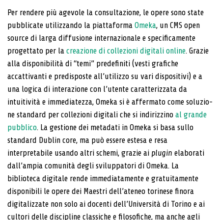
Per rendere più agevole la consultazione, le opere sono state
pubblicate utilizzando la piattaforma
Omeka
, un CMS open
source di larga diffusione interna­zionale e specificamente
progettato per la
creazione di collezioni digitali online
. Grazie
alla disponibilità di “temi” predefiniti (vesti grafiche
accattivanti e pre­disposte all’utilizzo su vari dispositivi) e a
una logica di interazione con l’utente caratterizzata da
intuitività e immediatezza, Omeka si è affermato come soluzio­
ne standard per collezioni digitali che si indirizzino
al grande
pubblico
. La gestione dei metadati in Omeka si basa sullo
standard Dublin core, ma può essere estesa e resa
interpretabile usando altri schemi, grazie ai
plugin
elaborati
dall’ampia comunità degli sviluppatori di Omeka. La
biblioteca digitale rende immediatamente e gratu­itamente
disponibili le opere dei Maestri dell’ateneo torinese finora
digitalizzate non solo ai docenti dell’U­niversità di Torino e ai
cultori delle discipline classiche e filosofiche, ma anche agli