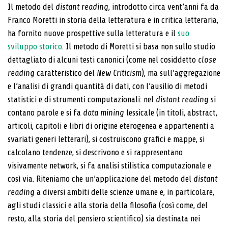
Il metodo del
distant reading
, introdotto circa vent’anni fa da
Franco Moretti in storia della letteratura e in critica letteraria,
ha fornito nuove prospettive sulla letteratura e il
suo
sviluppo storico
. Il metodo di Moretti si basa non sullo studio
dettagliato di alcuni testi canonici (come nel cosiddetto
close
reading
caratteristico del
New Critici­sm
), ma sull’aggregazione
e l’analisi di grandi quantità di dati, con l’ausilio di metodi
statistici e di strumenti computazionali: nel
distant reading
si
contano parole e si fa
data mining
lessicale (in titoli, abstract,
artico­li, capitoli e libri di origine eterogenea e appartenenti a
svariati generi letterari), si costruiscono grafici e mappe, si
calcolano tendenze, si descrivono e si rappresentano
visivamente network, si fa analisi stilistica computazio­nale e
così via. Riteniamo che un’applicazione del me­todo del
distant
reading
a diversi ambiti delle scienze umane e, in particolare,
agli studi classici e alla storia della filosofia (così come, del
resto, alla storia del pen­siero scientifico) sia destinata nei