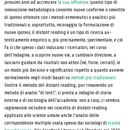
prossimi anni ad ac­crescere
la sua influenza
: questo tipo di
innovazione metodologica consente nuove conferme o smentite
di ipotesi ottenute con i metodi ermeneutici e analitici più
tradizionali e, soprattutto, incoraggia la formulazione di
nuove ipotesi; il
distant reading
è un tipo di ricerca au­
tenticamente empirico o, più precisamente, sperimen­tale, e ciò
fa sì che spesso i dati inducano i ricercatori, nel corso
dell’indagine, a scoprire nuove vie, a cambiare direzione, a
lasciarsi guidare da risultati non attesi (né, forse, cercati), in
un modo più decisivo e significativo rispetto a quanto avviene
normalmente negli studi basati su
metodi più tradizionali
.
Inoltre il metodo del
distant reading,
pur rimanendo un
metodo di analisi “di testi”, si presta a indagini di storia
esterna e di sociologia dell’ac­cademia: non a caso, ci sembra
ragionevole includere nel concetto di
distant reading
applicato alle scienze umane anche l’analisi delle
corrispondenze multiple usata spesso dai sociologi di
scuola