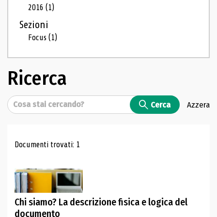
2016
(1)
Sezioni
Focus
(1)
Ricerca
Cerca
Cerca
Azzera
Risultati di ricerca
Documenti trovati: 1
Chi siamo? La descrizione fisica e logica del
documento