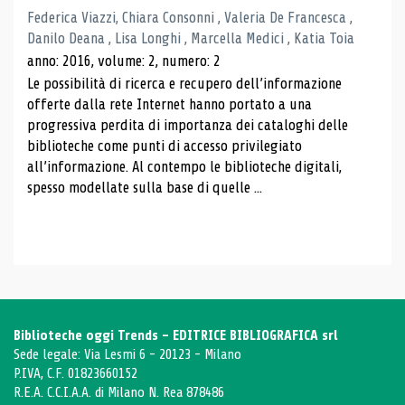
Federica Viazzi, Chiara Consonni , Valeria De Francesca ,
Danilo Deana , Lisa Longhi , Marcella Medici , Katia Toia
anno: 2016, volume: 2, numero: 2
Le possibilità di ricerca e recupero dell’informazione
offerte dalla rete Internet hanno portato a una
progressiva perdita di importanza dei cataloghi delle
biblioteche come punti di accesso privilegiato
all’informazione. Al contempo le biblioteche digitali,
spesso modellate sulla base di quelle ...
Biblioteche oggi Trends - EDITRICE BIBLIOGRAFICA srl
Sede legale: Via Lesmi 6 - 20123 - Milano
P.IVA, C.F. 01823660152
R.E.A. C.C.I.A.A. di Milano N. Rea 878486