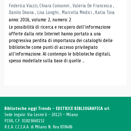
Federica Viazzi, Chiara Consonni , Valeria De Francesca ,
Danilo Deana , Lisa Longhi , Marcella Medici , Katia Toia
anno: 2016, volume: 2, numero: 2
Le possibilità di ricerca e recupero dell’informazione
offerte dalla rete Internet hanno portato a una
progressiva perdita di importanza dei cataloghi delle
biblioteche come punti di accesso privilegiato
all’informazione. Al contempo le biblioteche digitali,
spesso modellate sulla base di quelle ...
Biblioteche oggi Trends - EDITRICE BIBLIOGRAFICA srl
Sede legale: Via Lesmi 6 - 20123 - Milano
P.IVA, C.F. 01823660152
R.E.A. C.C.I.A.A. di Milano N. Rea 878486