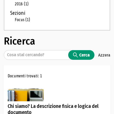
2016
(1)
Sezioni
Focus
(1)
Ricerca
Cerca
Cerca
Azzera
Risultati di ricerca
Documenti trovati: 1
Chi siamo? La descrizione fisica e logica del
documento