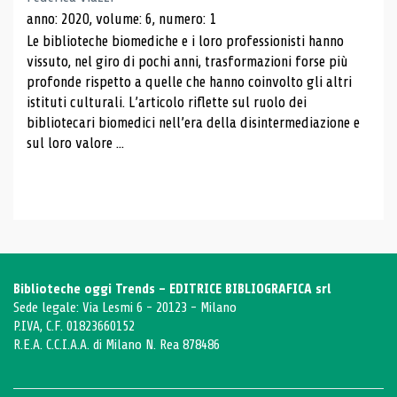
anno: 2020, volume: 6, numero: 1
Le biblioteche biomediche e i loro professionisti hanno
vissuto, nel giro di pochi anni, trasformazioni forse più
profonde rispetto a quelle che hanno coinvolto gli altri
istituti culturali. L’articolo riflette sul ruolo dei
bibliotecari biomedici nell’era della disintermediazione e
sul loro valore ...
Biblioteche oggi Trends - EDITRICE BIBLIOGRAFICA srl
Sede legale: Via Lesmi 6 - 20123 - Milano
P.IVA, C.F. 01823660152
R.E.A. C.C.I.A.A. di Milano N. Rea 878486