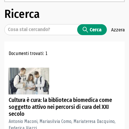
Ricerca
Cerca
Cerca
Azzera
Risultati di ricerca
Documenti trovati: 1
Cultura è cura: la biblioteca biomedica come
soggetto attivo nei percorsi di cura del XXI
secolo
Antonio Maconi, Mariasilvia Como, Mariateresa Dacquino,
Federica Viazzi