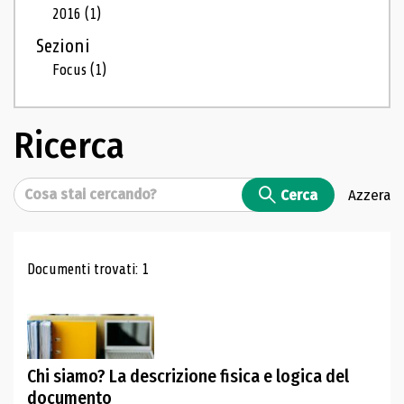
2016
(1)
Sezioni
Focus
(1)
Ricerca
Cerca
Cerca
Azzera
Risultati di ricerca
Documenti trovati: 1
Chi siamo? La descrizione fisica e logica del
documento