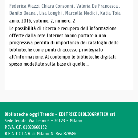
Federica Viazzi, Chiara Consonni , Valeria De Francesca ,
Danilo Deana , Lisa Longhi , Marcella Medici , Katia Toia
anno: 2016, volume: 2, numero: 2
Le possibilità di ricerca e recupero dell’informazione
offerte dalla rete Internet hanno portato a una
progressiva perdita di importanza dei cataloghi delle
biblioteche come punti di accesso privilegiato
all’informazione. Al contempo le biblioteche digitali,
spesso modellate sulla base di quelle ...
Biblioteche oggi Trends - EDITRICE BIBLIOGRAFICA srl
Sede legale: Via Lesmi 6 - 20123 - Milano
P.IVA, C.F. 01823660152
R.E.A. C.C.I.A.A. di Milano N. Rea 878486