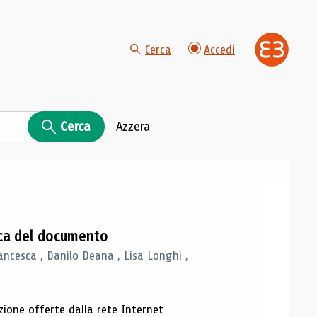
Cerca
Accedi
Cerca
Azzera
gica del documento
ancesca , Danilo Deana , Lisa Longhi ,
azione offerte dalla rete Internet