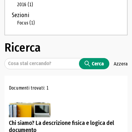
2016
(1)
Sezioni
Focus
(1)
Ricerca
Cerca
Cerca
Azzera
Risultati di ricerca
Documenti trovati: 1
Chi siamo? La descrizione fisica e logica del
documento