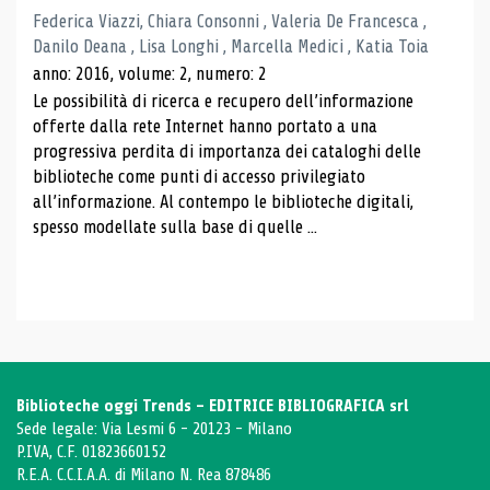
Federica Viazzi, Chiara Consonni , Valeria De Francesca ,
Danilo Deana , Lisa Longhi , Marcella Medici , Katia Toia
anno: 2016, volume: 2, numero: 2
Le possibilità di ricerca e recupero dell’informazione
offerte dalla rete Internet hanno portato a una
progressiva perdita di importanza dei cataloghi delle
biblioteche come punti di accesso privilegiato
all’informazione. Al contempo le biblioteche digitali,
spesso modellate sulla base di quelle ...
Biblioteche oggi Trends - EDITRICE BIBLIOGRAFICA srl
Sede legale: Via Lesmi 6 - 20123 - Milano
P.IVA, C.F. 01823660152
R.E.A. C.C.I.A.A. di Milano N. Rea 878486