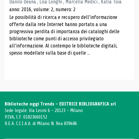
Danilo Deana , Lisa Longhi , Marcella Medici , Katia Toia
anno: 2016, volume: 2, numero: 2
Le possibilità di ricerca e recupero dell’informazione
offerte dalla rete Internet hanno portato a una
progressiva perdita di importanza dei cataloghi delle
biblioteche come punti di accesso privilegiato
all’informazione. Al contempo le biblioteche digitali,
spesso modellate sulla base di quelle ...
Biblioteche oggi Trends - EDITRICE BIBLIOGRAFICA srl
Sede legale: Via Lesmi 6 - 20123 - Milano
P.IVA, C.F. 01823660152
R.E.A. C.C.I.A.A. di Milano N. Rea 878486