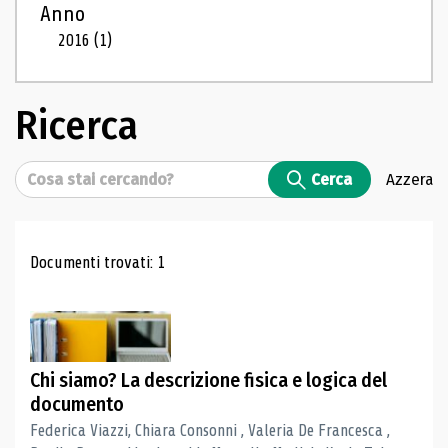
Anno
2016
(1)
Ricerca
Cerca
Cerca
Azzera
Risultati di ricerca
Documenti trovati: 1
Chi siamo? La descrizione fisica e logica del
documento
Federica Viazzi, Chiara Consonni , Valeria De Francesca ,