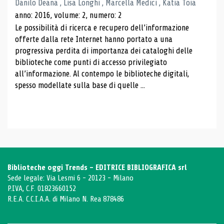
Danilo Deana , Lisa Longhi , Marcella Medici , Katia Toia
anno: 2016, volume: 2, numero: 2
Le possibilità di ricerca e recupero dell’informazione
offerte dalla rete Internet hanno portato a una
progressiva perdita di importanza dei cataloghi delle
biblioteche come punti di accesso privilegiato
all’informazione. Al contempo le biblioteche digitali,
spesso modellate sulla base di quelle ...
Biblioteche oggi Trends - EDITRICE BIBLIOGRAFICA srl
Sede legale: Via Lesmi 6 - 20123 - Milano
P.IVA, C.F. 01823660152
R.E.A. C.C.I.A.A. di Milano N. Rea 878486