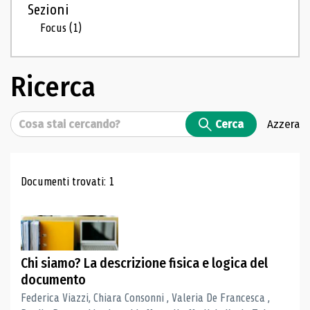
Sezioni
Focus
(1)
Ricerca
Cerca
Cerca
Azzera
Risultati di ricerca
Documenti trovati: 1
Chi siamo? La descrizione fisica e logica del
documento
Federica Viazzi, Chiara Consonni , Valeria De Francesca ,