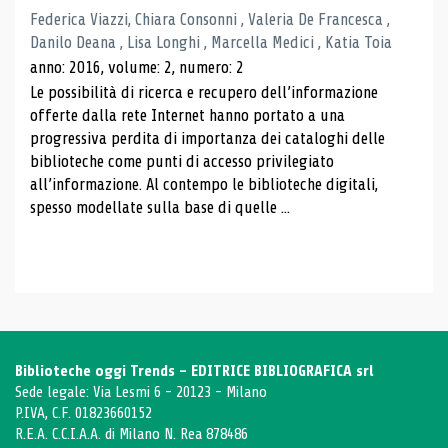
Federica Viazzi, Chiara Consonni , Valeria De Francesca ,
Danilo Deana , Lisa Longhi , Marcella Medici , Katia Toia
anno: 2016, volume: 2, numero: 2
Le possibilità di ricerca e recupero dell’informazione
offerte dalla rete Internet hanno portato a una
progressiva perdita di importanza dei cataloghi delle
biblioteche come punti di accesso privilegiato
all’informazione. Al contempo le biblioteche digitali,
spesso modellate sulla base di quelle ...
Biblioteche oggi Trends - EDITRICE BIBLIOGRAFICA srl
Sede legale: Via Lesmi 6 - 20123 - Milano
P.IVA, C.F. 01823660152
R.E.A. C.C.I.A.A. di Milano N. Rea 878486