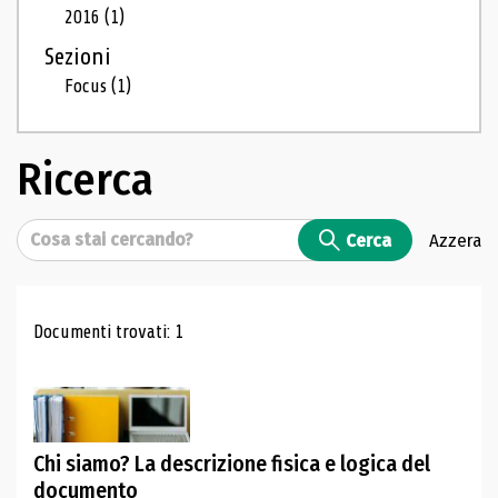
2016
(1)
Sezioni
Focus
(1)
Ricerca
Cerca
Cerca
Azzera
Risultati di ricerca
Documenti trovati: 1
Chi siamo? La descrizione fisica e logica del
documento