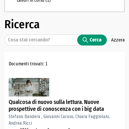
Lavori in corso
(1)
Ricerca
Cerca
Cerca
Azzera
Risultati di ricerca
Documenti trovati: 1
Qualcosa di nuovo sulla lettura. Nuove
prospettive di conoscenza con i big data
Stefano Bandera , Giovanni Caruso, Chiara Faggiolani,
Andrea Ricci