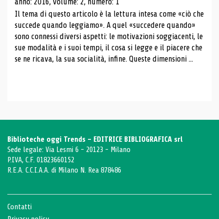
anno: 2016, volume: 2, numero: 1
Il tema di questo articolo è la lettura intesa come «ciò che
succede quando leggiamo». A quel «succedere quando»
sono connessi diversi aspetti: le motivazioni soggiacenti, le
sue modalità e i suoi tempi, il cosa si legge e il piacere che
se ne ricava, la sua socialità, infine. Queste dimensioni ...
Biblioteche oggi Trends - EDITRICE BIBLIOGRAFICA srl
Sede legale: Via Lesmi 6 - 20123 - Milano
P.IVA, C.F. 01823660152
R.E.A. C.C.I.A.A. di Milano N. Rea 878486
Contatti
Privacy policy