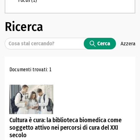
Focus
(1)
Ricerca
Cerca
Cerca
Azzera
Risultati di ricerca
Documenti trovati: 1
Cultura è cura: la biblioteca biomedica come
soggetto attivo nei percorsi di cura del XXI
secolo