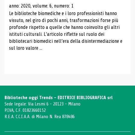
anno: 2020, volume: 6, numero: 1
Le biblioteche biomediche e i loro professionisti hanno
vissuto, nel giro di pochi anni, trasformazioni forse più
profonde rispetto a quelle che hanno coinvolto gli altri
istituti culturali. L’articolo riflette sul ruolo dei
bibliotecari biomedici nell’era della disintermediazione e
sul loro valore ...
Biblioteche oggi Trends - EDITRICE BIBLIOGRAFICA srl
Sede legale: Via Lesmi 6 - 20123 - Milano
P.IVA, C.F. 01823660152
R.E.A. C.C.I.A.A. di Milano N. Rea 878486