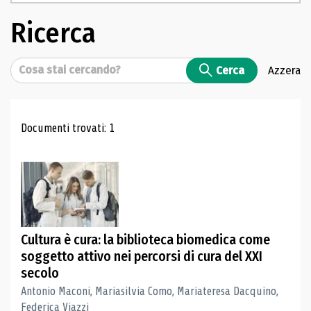
Ricerca
Cerca
Cerca
Azzera
Risultati di ricerca
Documenti trovati: 1
Cultura è cura: la biblioteca biomedica come
soggetto attivo nei percorsi di cura del XXI
secolo
Antonio Maconi, Mariasilvia Como, Mariateresa Dacquino,
Federica Viazzi