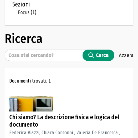
Sezioni
Focus
(1)
Ricerca
Cerca
Cerca
Azzera
Risultati di ricerca
Documenti trovati: 1
Chi siamo? La descrizione fisica e logica del
documento
Federica Viazzi, Chiara Consonni , Valeria De Francesca ,