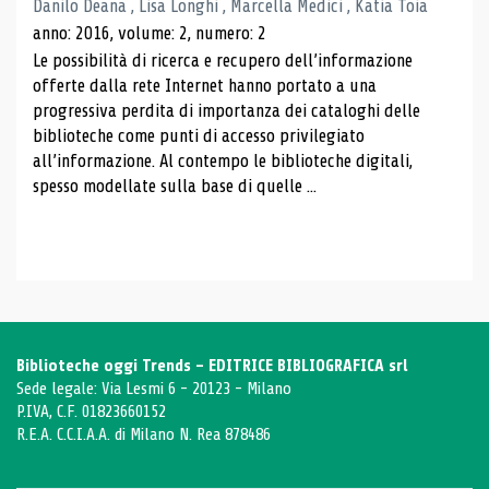
Danilo Deana , Lisa Longhi , Marcella Medici , Katia Toia
anno: 2016, volume: 2, numero: 2
Le possibilità di ricerca e recupero dell’informazione
offerte dalla rete Internet hanno portato a una
progressiva perdita di importanza dei cataloghi delle
biblioteche come punti di accesso privilegiato
all’informazione. Al contempo le biblioteche digitali,
spesso modellate sulla base di quelle ...
Biblioteche oggi Trends - EDITRICE BIBLIOGRAFICA srl
Sede legale: Via Lesmi 6 - 20123 - Milano
P.IVA, C.F. 01823660152
R.E.A. C.C.I.A.A. di Milano N. Rea 878486