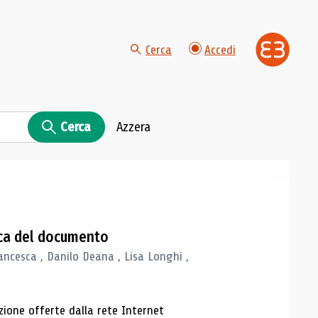
Cerca
Accedi
Cerca
Azzera
gica del documento
ancesca , Danilo Deana , Lisa Longhi ,
azione offerte dalla rete Internet