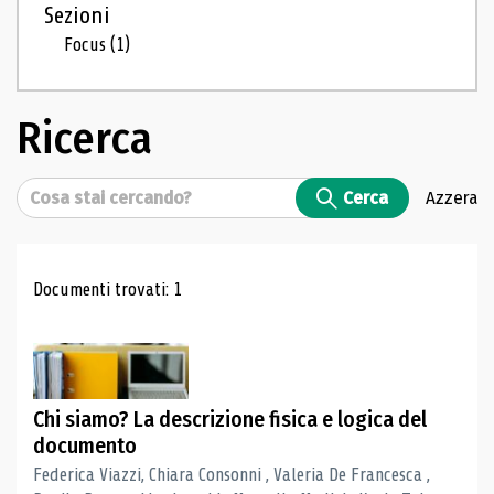
Sezioni
Focus
(1)
Ricerca
Cerca
Cerca
Azzera
Risultati di ricerca
Documenti trovati: 1
Chi siamo? La descrizione fisica e logica del
documento
Federica Viazzi, Chiara Consonni , Valeria De Francesca ,