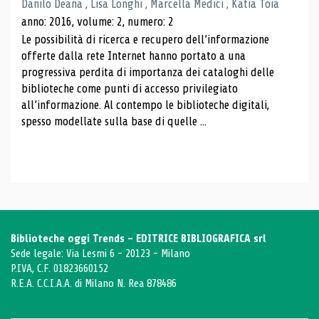
Danilo Deana , Lisa Longhi , Marcella Medici , Katia Toia
anno: 2016, volume: 2, numero: 2
Le possibilità di ricerca e recupero dell’informazione
offerte dalla rete Internet hanno portato a una
progressiva perdita di importanza dei cataloghi delle
biblioteche come punti di accesso privilegiato
all’informazione. Al contempo le biblioteche digitali,
spesso modellate sulla base di quelle ...
Biblioteche oggi Trends - EDITRICE BIBLIOGRAFICA srl
Sede legale: Via Lesmi 6 - 20123 - Milano
P.IVA, C.F. 01823660152
R.E.A. C.C.I.A.A. di Milano N. Rea 878486