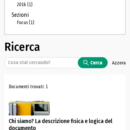
2016
(1)
Sezioni
Focus
(1)
Ricerca
Cerca
Cerca
Azzera
Risultati di ricerca
Documenti trovati: 1
Chi siamo? La descrizione fisica e logica del
documento