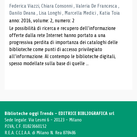
Federica Viazzi, Chiara Consonni , Valeria De Francesca ,
Danilo Deana , Lisa Longhi , Marcella Medici , Katia Toia
anno: 2016, volume: 2, numero: 2
Le possibilità di ricerca e recupero dell’informazione
offerte dalla rete Internet hanno portato a una
progressiva perdita di importanza dei cataloghi delle
biblioteche come punti di accesso privilegiato
all’informazione. Al contempo le biblioteche digitali,
spesso modellate sulla base di quelle ...
Biblioteche oggi Trends - EDITRICE BIBLIOGRAFICA srl
Sede legale: Via Lesmi 6 - 20123 - Milano
P.IVA, C.F. 01823660152
R.E.A. C.C.I.A.A. di Milano N. Rea 878486