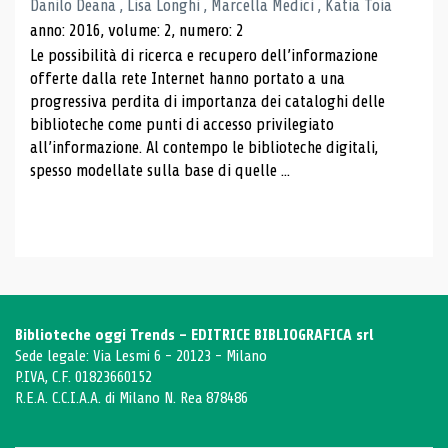
Danilo Deana , Lisa Longhi , Marcella Medici , Katia Toia
anno: 2016, volume: 2, numero: 2
Le possibilità di ricerca e recupero dell’informazione
offerte dalla rete Internet hanno portato a una
progressiva perdita di importanza dei cataloghi delle
biblioteche come punti di accesso privilegiato
all’informazione. Al contempo le biblioteche digitali,
spesso modellate sulla base di quelle ...
Biblioteche oggi Trends - EDITRICE BIBLIOGRAFICA srl
Sede legale: Via Lesmi 6 - 20123 - Milano
P.IVA, C.F. 01823660152
R.E.A. C.C.I.A.A. di Milano N. Rea 878486