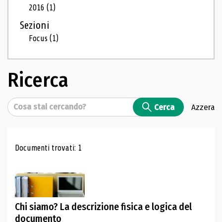
2016
(1)
Sezioni
Focus
(1)
Ricerca
Cerca
Cerca
Azzera
Risultati di ricerca
Documenti trovati: 1
Chi siamo? La descrizione fisica e logica del
documento