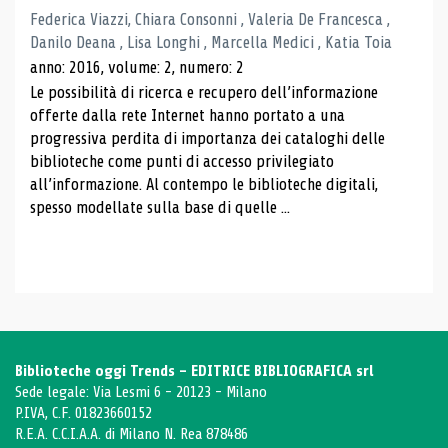
Federica Viazzi, Chiara Consonni , Valeria De Francesca ,
Danilo Deana , Lisa Longhi , Marcella Medici , Katia Toia
anno: 2016, volume: 2, numero: 2
Le possibilità di ricerca e recupero dell’informazione
offerte dalla rete Internet hanno portato a una
progressiva perdita di importanza dei cataloghi delle
biblioteche come punti di accesso privilegiato
all’informazione. Al contempo le biblioteche digitali,
spesso modellate sulla base di quelle ...
Biblioteche oggi Trends - EDITRICE BIBLIOGRAFICA srl
Sede legale: Via Lesmi 6 - 20123 - Milano
P.IVA, C.F. 01823660152
R.E.A. C.C.I.A.A. di Milano N. Rea 878486