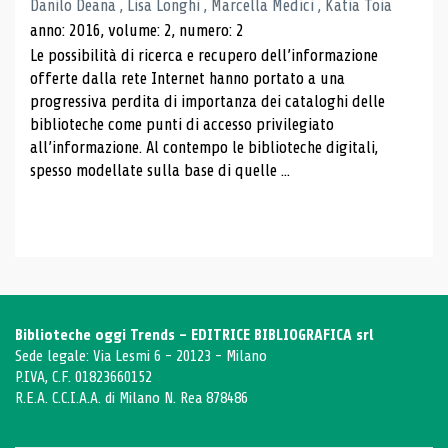
Danilo Deana , Lisa Longhi , Marcella Medici , Katia Toia
anno: 2016, volume: 2, numero: 2
Le possibilità di ricerca e recupero dell’informazione
offerte dalla rete Internet hanno portato a una
progressiva perdita di importanza dei cataloghi delle
biblioteche come punti di accesso privilegiato
all’informazione. Al contempo le biblioteche digitali,
spesso modellate sulla base di quelle ...
Biblioteche oggi Trends - EDITRICE BIBLIOGRAFICA srl
Sede legale: Via Lesmi 6 - 20123 - Milano
P.IVA, C.F. 01823660152
R.E.A. C.C.I.A.A. di Milano N. Rea 878486