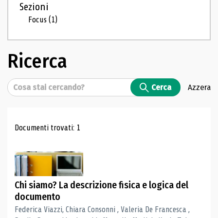
Sezioni
Focus
(1)
Ricerca
Cerca
Cerca
Azzera
Risultati di ricerca
Documenti trovati: 1
Chi siamo? La descrizione fisica e logica del
documento
Federica Viazzi, Chiara Consonni , Valeria De Francesca ,