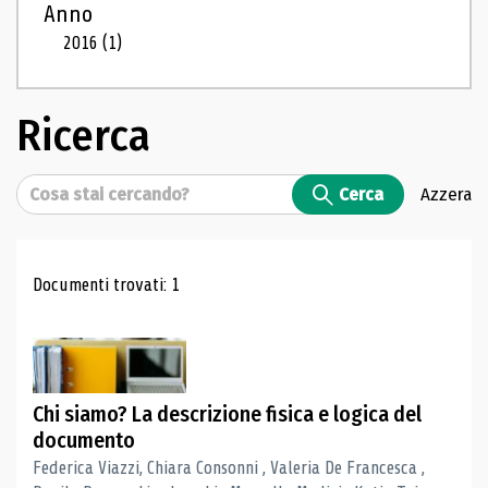
Anno
2016
(1)
Ricerca
Cerca
Cerca
Azzera
Risultati di ricerca
Documenti trovati: 1
Chi siamo? La descrizione fisica e logica del
documento
Federica Viazzi, Chiara Consonni , Valeria De Francesca ,