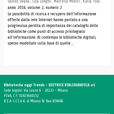
Danilo Deana , Lisa Longhi , Marcella Medici , Katia Toia
anno: 2016, volume: 2, numero: 2
Le possibilità di ricerca e recupero dell’informazione
offerte dalla rete Internet hanno portato a una
progressiva perdita di importanza dei cataloghi delle
biblioteche come punti di accesso privilegiato
all’informazione. Al contempo le biblioteche digitali,
spesso modellate sulla base di quelle ...
Biblioteche oggi Trends - EDITRICE BIBLIOGRAFICA srl
Sede legale: Via Lesmi 6 - 20123 - Milano
P.IVA, C.F. 01823660152
R.E.A. C.C.I.A.A. di Milano N. Rea 878486