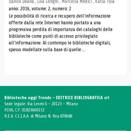
Danilo Deana , Lisa Longhi , Marcella Medici , Katia Toia
anno: 2016, volume: 2, numero: 2
Le possibilità di ricerca e recupero dell’informazione
offerte dalla rete Internet hanno portato a una
progressiva perdita di importanza dei cataloghi delle
biblioteche come punti di accesso privilegiato
all’informazione. Al contempo le biblioteche digitali,
spesso modellate sulla base di quelle ...
Biblioteche oggi Trends - EDITRICE BIBLIOGRAFICA srl
Sede legale: Via Lesmi 6 - 20123 - Milano
P.IVA, C.F. 01823660152
R.E.A. C.C.I.A.A. di Milano N. Rea 878486