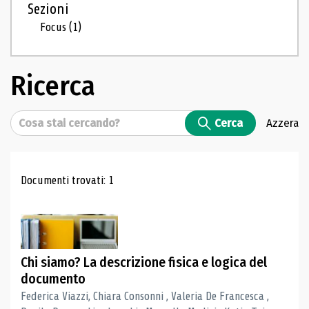
Sezioni
Focus
(1)
Ricerca
Cerca
Cerca
Azzera
Risultati di ricerca
Documenti trovati: 1
Chi siamo? La descrizione fisica e logica del
documento
Federica Viazzi, Chiara Consonni , Valeria De Francesca ,