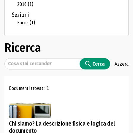
2016
(1)
Sezioni
Focus
(1)
Ricerca
Cerca
Cerca
Azzera
Risultati di ricerca
Documenti trovati: 1
Chi siamo? La descrizione fisica e logica del
documento