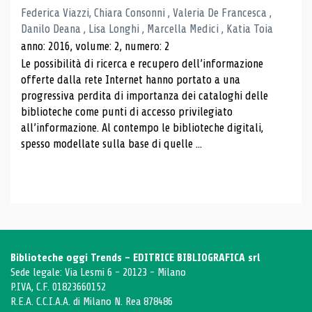
Federica Viazzi, Chiara Consonni , Valeria De Francesca ,
Danilo Deana , Lisa Longhi , Marcella Medici , Katia Toia
anno: 2016, volume: 2, numero: 2
Le possibilità di ricerca e recupero dell’informazione
offerte dalla rete Internet hanno portato a una
progressiva perdita di importanza dei cataloghi delle
biblioteche come punti di accesso privilegiato
all’informazione. Al contempo le biblioteche digitali,
spesso modellate sulla base di quelle ...
Biblioteche oggi Trends - EDITRICE BIBLIOGRAFICA srl
Sede legale: Via Lesmi 6 - 20123 - Milano
P.IVA, C.F. 01823660152
R.E.A. C.C.I.A.A. di Milano N. Rea 878486