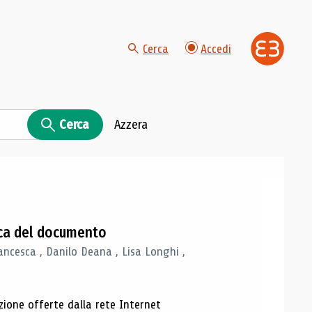
Cerca
Accedi
Cerca
Azzera
gica del documento
ancesca , Danilo Deana , Lisa Longhi ,
azione offerte dalla rete Internet