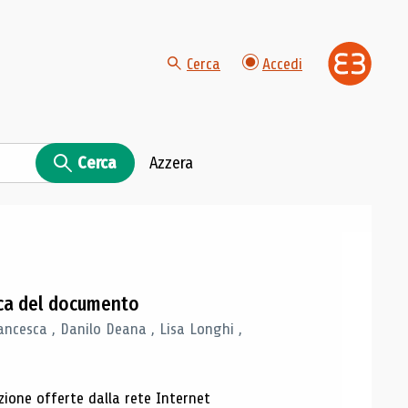
Cerca
Accedi
Cerca
Azzera
gica del documento
ancesca , Danilo Deana , Lisa Longhi ,
azione offerte dalla rete Internet