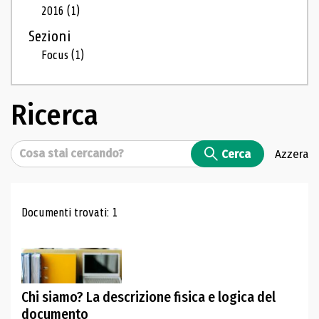
2016
(1)
Sezioni
Focus
(1)
Ricerca
Cerca
Cerca
Azzera
Risultati di ricerca
Documenti trovati: 1
Chi siamo? La descrizione fisica e logica del
documento