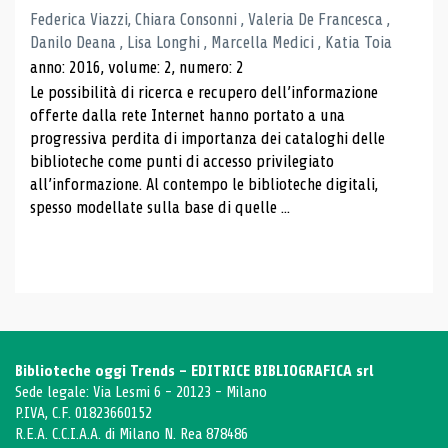
Federica Viazzi, Chiara Consonni , Valeria De Francesca ,
Danilo Deana , Lisa Longhi , Marcella Medici , Katia Toia
anno: 2016, volume: 2, numero: 2
Le possibilità di ricerca e recupero dell’informazione
offerte dalla rete Internet hanno portato a una
progressiva perdita di importanza dei cataloghi delle
biblioteche come punti di accesso privilegiato
all’informazione. Al contempo le biblioteche digitali,
spesso modellate sulla base di quelle ...
Biblioteche oggi Trends - EDITRICE BIBLIOGRAFICA srl
Sede legale: Via Lesmi 6 - 20123 - Milano
P.IVA, C.F. 01823660152
R.E.A. C.C.I.A.A. di Milano N. Rea 878486