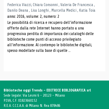
Federica Viazzi, Chiara Consonni , Valeria De Francesca ,
Danilo Deana , Lisa Longhi , Marcella Medici , Katia Toia
anno: 2016, volume: 2, numero: 2
Le possibilità di ricerca e recupero dell’informazione
offerte dalla rete Internet hanno portato a una
progressiva perdita di importanza dei cataloghi delle
biblioteche come punti di accesso privilegiato
all’informazione. Al contempo le biblioteche digitali,
spesso modellate sulla base di quelle ...
Biblioteche oggi Trends - EDITRICE BIBLIOGRAFICA srl
Sede legale: Via Lesmi 6 - 20123 - Milano
P.IVA, C.F. 01823660152
R.E.A. C.C.I.A.A. di Milano N. Rea 878486