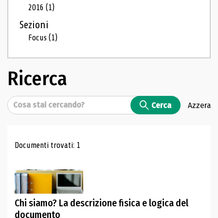
2016
(1)
Sezioni
Focus
(1)
Ricerca
Cerca
Cerca
Azzera
Risultati di ricerca
Documenti trovati: 1
Chi siamo? La descrizione fisica e logica del
documento