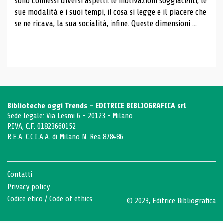
sono connessi diversi aspetti: le motivazioni soggiacenti, le
sue modalità e i suoi tempi, il cosa si legge e il piacere che
se ne ricava, la sua socialità, infine. Queste dimensioni ...
Biblioteche oggi Trends - EDITRICE BIBLIOGRAFICA srl
Sede legale: Via Lesmi 6 - 20123 - Milano
P.IVA, C.F. 01823660152
R.E.A. C.C.I.A.A. di Milano N. Rea 878486
Contatti
Privacy policy
Codice etico
/
Code of ethics
© 2023, Editrice Bibliografica