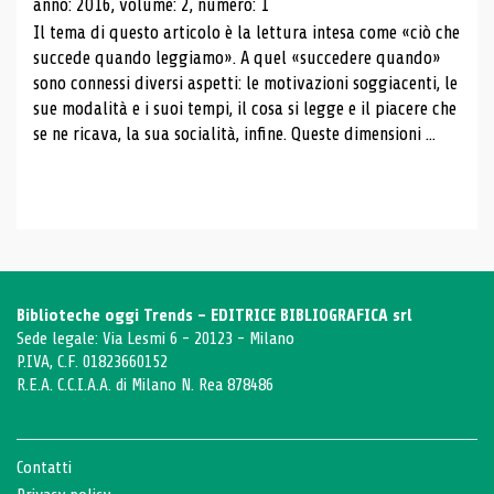
anno: 2016, volume: 2, numero: 1
Il tema di questo articolo è la lettura intesa come «ciò che
succede quando leggiamo». A quel «succedere quando»
sono connessi diversi aspetti: le motivazioni soggiacenti, le
sue modalità e i suoi tempi, il cosa si legge e il piacere che
se ne ricava, la sua socialità, infine. Queste dimensioni ...
Biblioteche oggi Trends - EDITRICE BIBLIOGRAFICA srl
Sede legale: Via Lesmi 6 - 20123 - Milano
P.IVA, C.F. 01823660152
R.E.A. C.C.I.A.A. di Milano N. Rea 878486
Contatti