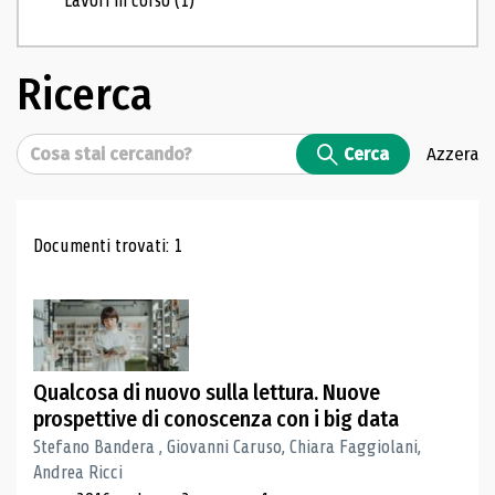
Lavori in corso
(1)
Ricerca
Cerca
Cerca
Azzera
Risultati di ricerca
Documenti trovati: 1
Qualcosa di nuovo sulla lettura. Nuove
prospettive di conoscenza con i big data
Stefano Bandera , Giovanni Caruso, Chiara Faggiolani,
Andrea Ricci