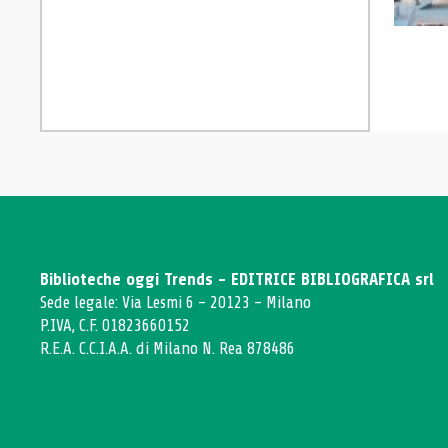
Biblioteche oggi Trends - EDITRICE BIBLIOGRAFICA srl
Sede legale: Via Lesmi 6 - 20123 - Milano
P.IVA, C.F. 01823660152
R.E.A. C.C.I.A.A. di Milano N. Rea 878486