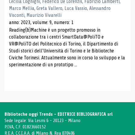
Cecilia Cognigni, Federico De Lorenzis, Fabrizio Lamberti,
Marco Mellia, Greta Vallero, Luca Vassio, Alessandro
Visconti, Maurizio Vivarelli
anno: 2023, volume: 9, numero: 1
Reading(&)Machine è un progetto promosso in
collaborazione tra i centri SmartData@PoliTO e
VR@PoliTO del Politecnico di Torino, il Dipartimento di
Studi storici dell’Università di Torino e le Biblioteche
Civiche Torinesi. Attualmente sono in corso lo sviluppo e la
sperimentazione di un prototipo ...
Biblioteche oggi Trends - EDITRICE BIBLIOGRAFICA srl
Sede legale: Via Lesmi 6 - 20123 - Milano
P.IVA, C.F. 01823660152
R.E.A. C.C.I.A.A. di Milano N. Rea 878486