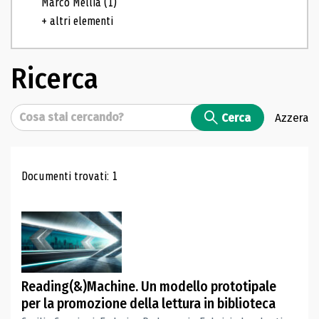
Marco Mellia
(1)
+ altri elementi
Ricerca
Cerca
Cerca
Azzera
Risultati di ricerca
Documenti trovati: 1
Reading(&)Machine. Un modello prototipale
per la promozione della lettura in biblioteca