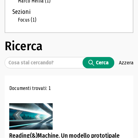
Marco Mellia
(1)
Sezioni
Focus
(1)
Ricerca
Cerca
Cerca
Azzera
Risultati di ricerca
Documenti trovati: 1
Reading(&)Machine. Un modello prototipale