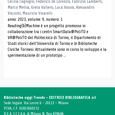
Cecilia Cognigni, Federico De Lorenzis, Fabrizio Lamberti,
Marco Mellia, Greta Vallero, Luca Vassio, Alessandro
Visconti, Maurizio Vivarelli
anno: 2023, volume: 9, numero: 1
Reading(&)Machine è un progetto promosso in
collaborazione tra i centri SmartData@PoliTO e
VR@PoliTO del Politecnico di Torino, il Dipartimento di
Studi storici dell’Università di Torino e le Biblioteche
Civiche Torinesi. Attualmente sono in corso lo sviluppo e la
sperimentazione di un prototipo ...
Biblioteche oggi Trends - EDITRICE BIBLIOGRAFICA srl
Sede legale: Via Lesmi 6 - 20123 - Milano
P.IVA, C.F. 01823660152
R.E.A. C.C.I.A.A. di Milano N. Rea 878486