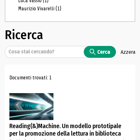
Luca Vassio
(1)
Maurizio Vivarelli
(1)
Ricerca
Cerca
Cerca
Azzera
Risultati di ricerca
Documenti trovati: 1
Reading(&)Machine. Un modello prototipale
per la promozione della lettura in biblioteca