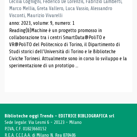
Cecilia Cognigni, Federico De Lorenzis, Fabrizio Lamberti,
Marco Mellia, Greta Vallero, Luca Vassio, Alessandro
Visconti, Maurizio Vivarelli
anno: 2023, volume: 9, numero: 1
Reading(&)Machine è un progetto promosso in
collaborazione tra i centri SmartData@PoliTO e
VR@PoliTO del Politecnico di Torino, il Dipartimento di
Studi storici dell’Università di Torino e le Biblioteche
Civiche Torinesi. Attualmente sono in corso lo sviluppo e la
sperimentazione di un prototipo ...
Biblioteche oggi Trends - EDITRICE BIBLIOGRAFICA srl
Sede legale: Via Lesmi 6 - 20123 - Milano
P.IVA, C.F. 01823660152
R.E.A. C.C.I.A.A. di Milano N. Rea 878486