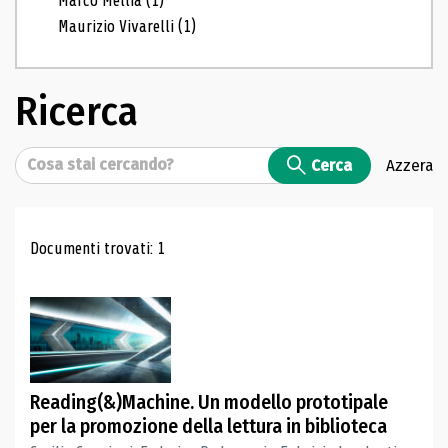
Marco Mellia
(1)
Maurizio Vivarelli
(1)
Ricerca
Cerca
Cerca
Azzera
Risultati di ricerca
Documenti trovati: 1
Reading(&)Machine. Un modello prototipale
per la promozione della lettura in biblioteca