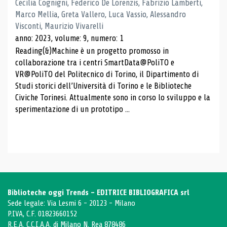
Cecilia Cognigni, Federico De Lorenzis, Fabrizio Lamberti,
Marco Mellia, Greta Vallero, Luca Vassio, Alessandro
Visconti, Maurizio Vivarelli
anno: 2023, volume: 9, numero: 1
Reading(&)Machine è un progetto promosso in
collaborazione tra i centri SmartData@PoliTO e
VR@PoliTO del Politecnico di Torino, il Dipartimento di
Studi storici dell’Università di Torino e le Biblioteche
Civiche Torinesi. Attualmente sono in corso lo sviluppo e la
sperimentazione di un prototipo ...
Biblioteche oggi Trends - EDITRICE BIBLIOGRAFICA srl
Sede legale: Via Lesmi 6 - 20123 - Milano
P.IVA, C.F. 01823660152
R.E.A. C.C.I.A.A. di Milano N. Rea 878486