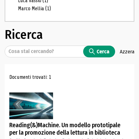
Luca Vassio
(1)
Marco Mellia
(1)
Ricerca
Cerca
Cerca
Azzera
Risultati di ricerca
Documenti trovati: 1
Reading(&)Machine. Un modello prototipale
per la promozione della lettura in biblioteca