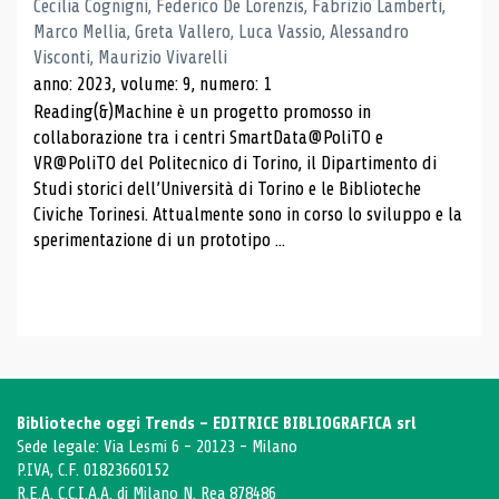
Cecilia Cognigni, Federico De Lorenzis, Fabrizio Lamberti,
Marco Mellia, Greta Vallero, Luca Vassio, Alessandro
Visconti, Maurizio Vivarelli
anno: 2023, volume: 9, numero: 1
Reading(&)Machine è un progetto promosso in
collaborazione tra i centri SmartData@PoliTO e
VR@PoliTO del Politecnico di Torino, il Dipartimento di
Studi storici dell’Università di Torino e le Biblioteche
Civiche Torinesi. Attualmente sono in corso lo sviluppo e la
sperimentazione di un prototipo ...
Biblioteche oggi Trends - EDITRICE BIBLIOGRAFICA srl
Sede legale: Via Lesmi 6 - 20123 - Milano
P.IVA, C.F. 01823660152
R.E.A. C.C.I.A.A. di Milano N. Rea 878486