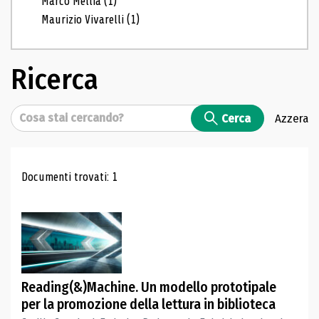
Marco Mellia
(1)
Maurizio Vivarelli
(1)
Ricerca
Cerca
Cerca
Azzera
Risultati di ricerca
Documenti trovati: 1
Reading(&)Machine. Un modello prototipale
per la promozione della lettura in biblioteca