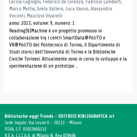
Cecilia Cognigni, Federico De Lorenzis, Fabrizio Lamberti,
Marco Mellia, Greta Vallero, Luca Vassio, Alessandro
Visconti, Maurizio Vivarelli
anno: 2023, volume: 9, numero: 1
Reading(&)Machine è un progetto promosso in
collaborazione tra i centri SmartData@PoliTO e
VR@PoliTO del Politecnico di Torino, il Dipartimento di
Studi storici dell’Università di Torino e le Biblioteche
Civiche Torinesi. Attualmente sono in corso lo sviluppo e la
sperimentazione di un prototipo ...
Biblioteche oggi Trends - EDITRICE BIBLIOGRAFICA srl
Sede legale: Via Lesmi 6 - 20123 - Milano
P.IVA, C.F. 01823660152
R.E.A. C.C.I.A.A. di Milano N. Rea 878486