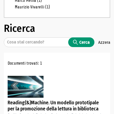
Marco Mellia
(1)
Maurizio Vivarelli
(1)
Ricerca
Cerca
Cerca
Azzera
Risultati di ricerca
Documenti trovati: 1
Reading(&)Machine. Un modello prototipale
per la promozione della lettura in biblioteca