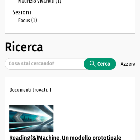
Maurizio Vivarelli
(1)
Sezioni
Focus
(1)
Ricerca
Cerca
Cerca
Azzera
Risultati di ricerca
Documenti trovati: 1
Reading(&)Machine. Un modello prototipale