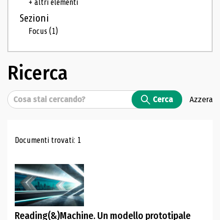
+ altri elementi
Sezioni
Focus
(1)
Ricerca
Cerca
Cerca
Azzera
Risultati di ricerca
Documenti trovati: 1
Reading(&)Machine. Un modello prototipale